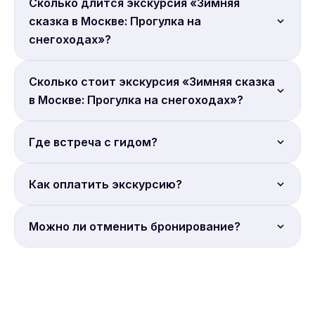
Сколько длится экскурсия «Зимняя
сказка в Москве: Прогулка на
снегоходах»?
Продолжительность: 1 час.
Сколько стоит экскурсия «Зимняя сказка
в Москве: Прогулка на снегоходах»?
Цена от 9 990 руб. с человека. Бронируйте онлайн.
Где встреча с гидом?
Место встречи: Московская обл., с Троицкое, ул.
Как оплатить экскурсию?
Земляничная, 5\3 .
Онлайн-депозит. Бронирование на сайте Sputnik8.
Можно ли отменить бронирование?
Условия отмены уточняйте на странице
бронирования Sputnik8. Большинство экскурсий
допускают отмену за 24 часа.