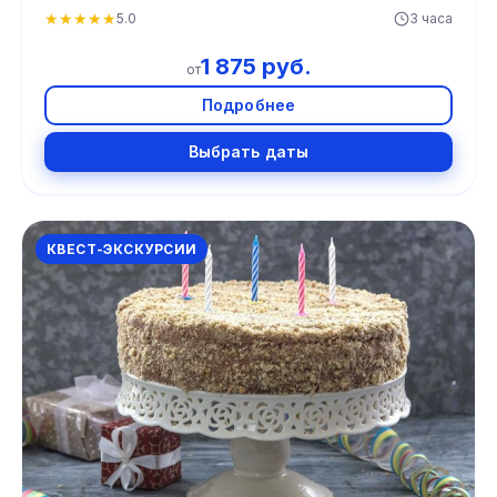
★
★
★
★
★
5.0
3 часа
1 875 руб.
от
Подробнее
Выбрать даты
КВЕСТ-ЭКСКУРСИИ