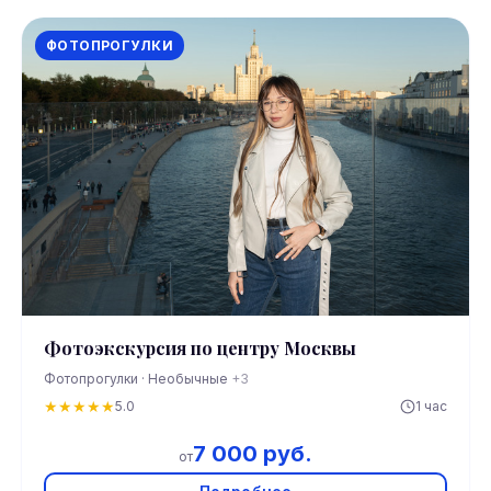
ФОТОПРОГУЛКИ
Фотоэкскурсия по центру Москвы
Фотопрогулки · Необычные
+3
★
★
★
★
★
5.0
1 час
7 000 руб.
от