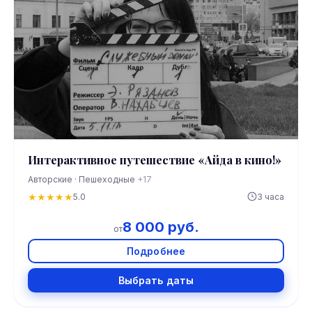
Интерактивное путешествие «Айда в кино!»
Авторские · Пешеходные
+17
★
★
★
★
★
5.0
3 часа
8 000 руб.
от
Подробнее
Выбрать даты