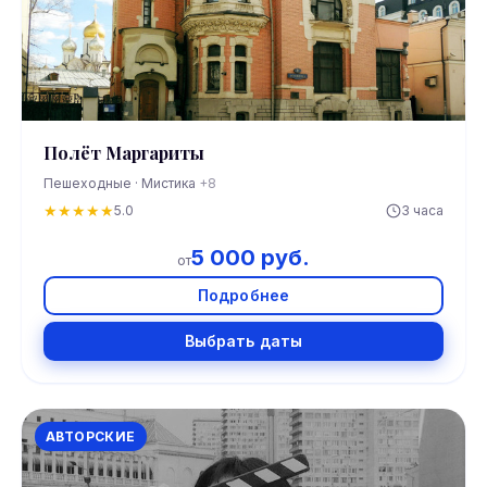
Полёт Маргариты
Пешеходные · Мистика
+8
★
★
★
★
★
5.0
3 часа
5 000 руб.
от
Подробнее
Выбрать даты
АВТОРСКИЕ