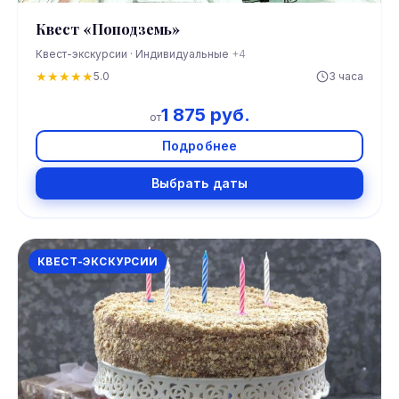
Квест «Поподземь»
Квест-экскурсии · Индивидуальные
+4
★
★
★
★
★
5.0
3 часа
1 875 руб.
от
Подробнее
Выбрать даты
КВЕСТ-ЭКСКУРСИИ