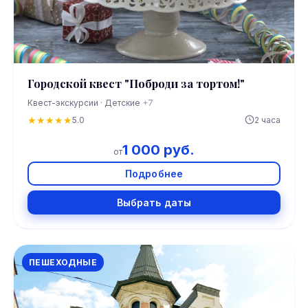
Городской квест "Поброди за тортом!"
Квест-экскурсии · Детские
+7
★
★
★
★
★
5.0
2 часа
1 000 руб.
от
Подробнее
Выбрать даты
ПЕШЕХОДНЫЕ