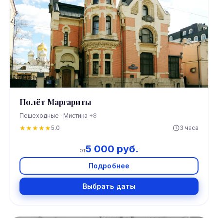
Полёт Маргариты
Пешеходные · Мистика
+8
★
★
★
★
★
5.0
3 часа
5 000 руб.
от
Подробнее
Выбрать даты