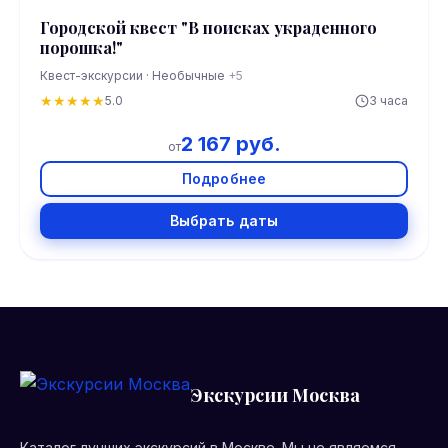
Городской квест "В поисках украденного
порошка!"
Квест-экскурсии · Необычные
+5
★
★
★
★
★
5.0
3 часа
2 167 руб.
от
Подробнее
Выбрать даты
Экскурсии Москва
Каталог лучших экскурсий в Москве. Мы не являемся