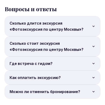
Вопросы и ответы
Сколько длится экскурсия
«Фотоэкскурсия по центру Москвы»?
Продолжительность: 1 час.
Сколько стоит экскурсия
«Фотоэкскурсия по центру Москвы»?
Цена от 7 000 руб. с человека. Бронируйте онлайн.
Где встреча с гидом?
Место встречи: Россия, Москва, Никольская улица,
Как оплатить экскурсию?
7-9с16.
Оплата гиду на месте. Бронирование на сайте
Можно ли отменить бронирование?
Sputnik8.