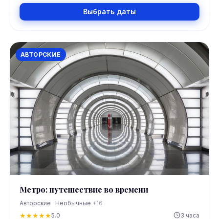
Выбрать даты
АВТОРСКИЕ
Метро: путешествие во времени
Авторские · Необычные
+16
★
★
★
★
★
5.0
3 часа