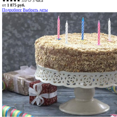
★
★
★
★
★
5.0
3 часа
от
1 875 руб.
Подробнее
Выбрать даты