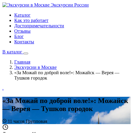
Экскурсии
России
Каталог
Как это работает
Достопримечательности
Отзывы
Блог
Контакты
В каталог
Главная
Экскурсии в Москве
«За Можай по доброй воле!»: Можайск — Верея —
Тушков городок
.
«За Можай по доброй воле!»: Можайск
— Верея — Тушков городок
11 часов
Групповая