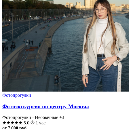
Фотопрогулки
Фотоэкскурсия по центру Москвы
Фотопрогулки · Необычные
+3
★
★
★
★
★
5.0
1 час
от
7 000 руб.