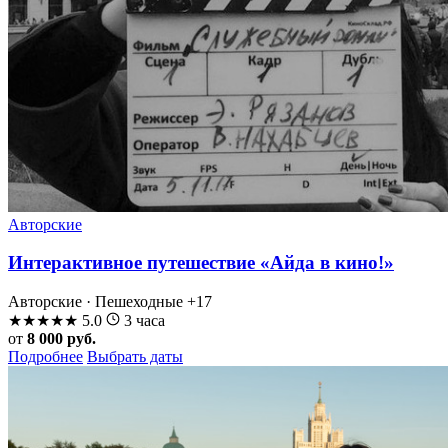
Авторские
Интерактивное путешествие «Айда в кино!»
Авторские · Пешеходные
+17
★
★
★
★
★
5.0
3 часа
от
8 000 руб.
Подробнее
Выбрать даты