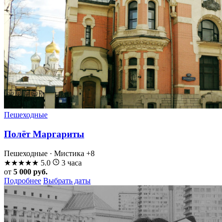
Пешеходные
Полёт Маргариты
Пешеходные · Мистика
+8
★
★
★
★
★
5.0
3 часа
от
5 000 руб.
Подробнее
Выбрать даты