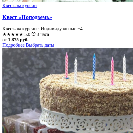
Квест-экскурсии
Квест «Поподземь»
Квест-экскурсии · Индивидуальные
+4
★
★
★
★
★
5.0
3 часа
от
1 875 руб.
Подробнее
Выбрать даты