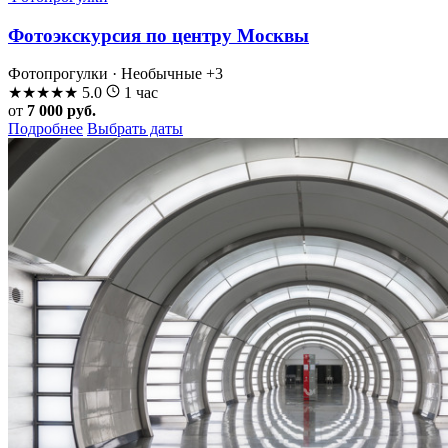
Фотоэкскурсия по центру Москвы
Фотопрогулки · Необычные
+3
★
★
★
★
★
5.0
1 час
от
7 000 руб.
Подробнее
Выбрать даты