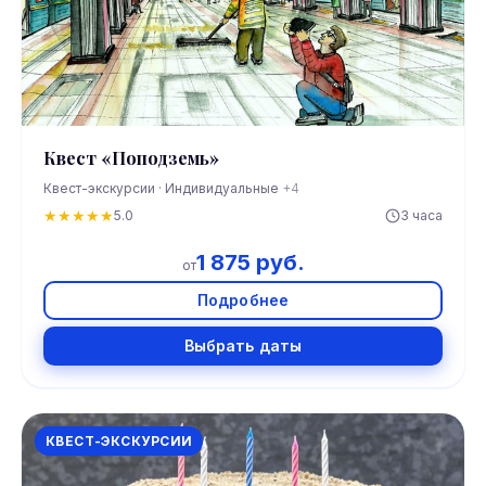
Квест «Поподземь»
Квест-экскурсии · Индивидуальные
+4
★
★
★
★
★
5.0
3 часа
1 875 руб.
от
Подробнее
Выбрать даты
КВЕСТ-ЭКСКУРСИИ