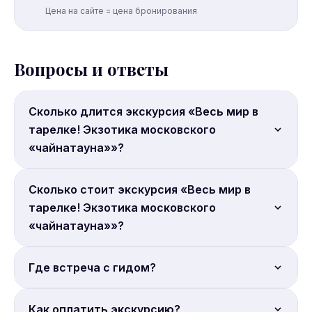
Цена на сайте = цена бронирования
Вопросы и ответы
Сколько длится экскурсия «Весь мир в
тарелке! Экзотика московского
«чайнатауна»»?
Продолжительность: 2 часа.
Сколько стоит экскурсия «Весь мир в
тарелке! Экзотика московского
«чайнатауна»»?
Цена от 3 370 руб. с человека. Бронируйте онлайн.
Где встреча с гидом?
Место встречи: Россия, Москва, улица Миклухо-
Как оплатить экскурсию?