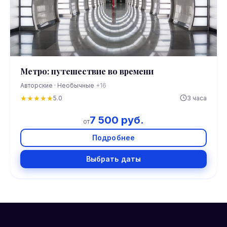
Метро: путешествие во времени
Авторские · Необычные
+16
★
★
★
★
★
5.0
3 часа
7 500 руб.
от
Подробнее
Выбрать даты