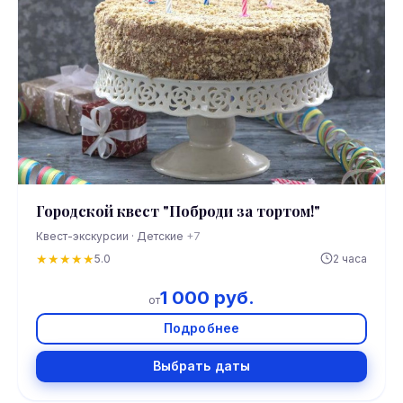
Городской квест "Поброди за тортом!"
Квест-экскурсии · Детские
+7
★
★
★
★
★
5.0
2 часа
1 000 руб.
от
Подробнее
Выбрать даты