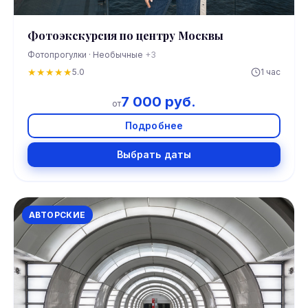
Фотоэкскурсия по центру Москвы
Фотопрогулки · Необычные
+3
★
★
★
★
★
5.0
1 час
7 000 руб.
от
Подробнее
Выбрать даты
АВТОРСКИЕ