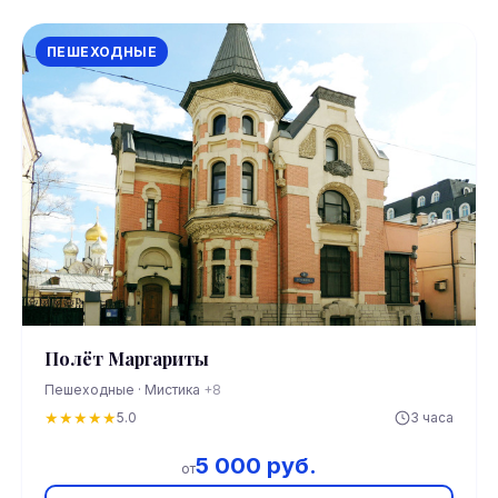
ПЕШЕХОДНЫЕ
Полёт Маргариты
Пешеходные · Мистика
+8
★
★
★
★
★
5.0
3 часа
5 000 руб.
от