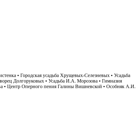
стенка • Городская усадьба Хрущевых-Селезневых • Усадьба
ворец Долгоруковых • Усадьба И.А. Морозова • Гимназия
ва • Центр Оперного пения Галины Вишневской • Особняк А.И.