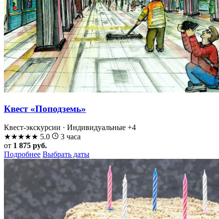
Квест «Поподземь»
Квест-экскурсии · Индивидуальные
+4
★
★
★
★
★
5.0
3 часа
от
1 875 руб.
Подробнее
Выбрать даты