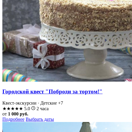
Городской квест "Поброди за тортом!"
Квест-экскурсии · Детские
+7
★
★
★
★
★
5.0
2 часа
от
1 000 руб.
Подробнее
Выбрать даты