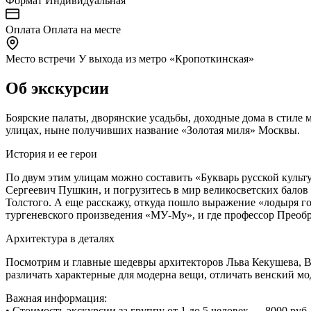
Формат
Индивидуальная
Оплата
Оплата на месте
Место встречи
У выхода из метро «Кропоткинская»
Об экскурсии
Боярские палаты, дворянские усадьбы, доходные дома в стиле
улицах, ныне получивших название «Золотая миля» Москвы.
История и ее герои
По двум этим улицам можно составить «Букварь русской культу
Сергеевич Пушкин, и погрузитесь в мир великосветских балов 
Толстого. А еще расскажу, откуда пошло выражение «лодыря го
тургеневского произведения «МУ-Му», и где профессор Преобр
Архитектура в деталях
Посмотрим и главные шедевры архитекторов Льва Кекушева, В
различать характерные для модерна вещи, отличать венский мо
Важная информация:
• Стоимость экскурсии за группу от 1 до 5 человек — 8000 руб. 