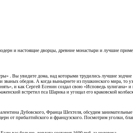
 модерн и настоящие дворцы, древние монастыри и лучшие приме
ры» . Вы увидите дома, над которыми трудились лучшие зодчие 
и званых обедов. А когда вынырнете из пушкинского мира, то уз
нять», и как Сергей Есенин создал свою «Исповедь хулигана» и 
аженский встретил пса Шарика и угощал его краковской колбас
алентина Дубовского, Франца Шехтеля, обсудим занимательные 
дерн от прибалтийского и французского. Посмотрим уголки, бла
Если вас больше, доплата составит 1600 руб. за человека.