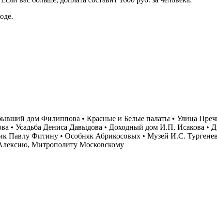
оде.
бывший дом Филиппова • Красные и Белые палаты • Улица Пречи
а • Усадьба Дениса Давыдова • Доходный дом И.П. Исакова • Д
ик Павлу Фитину • Особняк Абрикосовых • Музей И.С. Тургене
 Алексию, Митрополиту Московскому