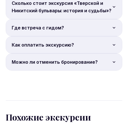
Продолжительность: 2 часа.
Сколько стоит экскурсия «Тверской и
Никитский бульвары: история и судьбы»?
Цена от 7 000 руб. с человека. Бронируйте онлайн.
Где встреча с гидом?
Место встречи: Москва, Тверская улица, 19.
Как оплатить экскурсию?
Оплата гиду на месте. Бронирование на сайте
Можно ли отменить бронирование?
Sputnik8.
Условия отмены уточняйте на странице
бронирования Sputnik8. Большинство экскурсий
допускают отмену за 24 часа.
Похожие экскурсии