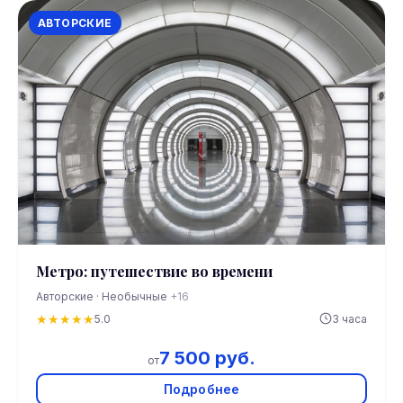
АВТОРСКИЕ
Метро: путешествие во времени
Авторские · Необычные
+16
★
★
★
★
★
5.0
3 часа
7 500 руб.
от
Подробнее