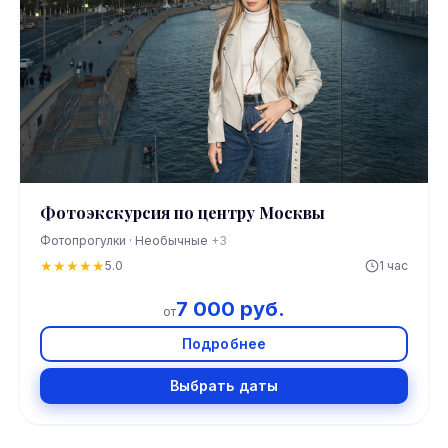
Фотоэкскурсия по центру Москвы
Фотопрогулки · Необычные
+3
★
★
★
★
★
5.0
1 час
7 000 руб.
от
Подробнее
Выбрать даты