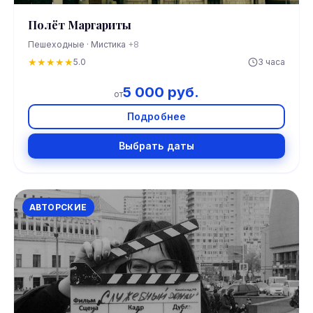
Полёт Маргариты
Пешеходные · Мистика
+8
★
★
★
★
★
5.0
3 часа
5 000 руб.
от
Подробнее
Выбрать даты
АВТОРСКИЕ