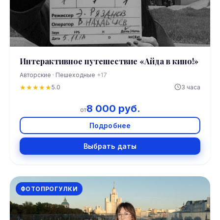
Интерактивное путешествие «Айда в кино!»
Авторские · Пешеходные
+17
★
★
★
★
★
5.0
3 часа
8 000 руб.
от
Подробнее
Выбрать даты
ФОТОПРОГУЛКИ