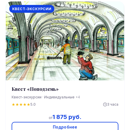
КВЕСТ-ЭКСКУРСИИ
Квест «Поподземь»
Квест-экскурсии · Индивидуальные
+4
★
★
★
★
★
5.0
3 часа
1 875 руб.
от
Подробнее