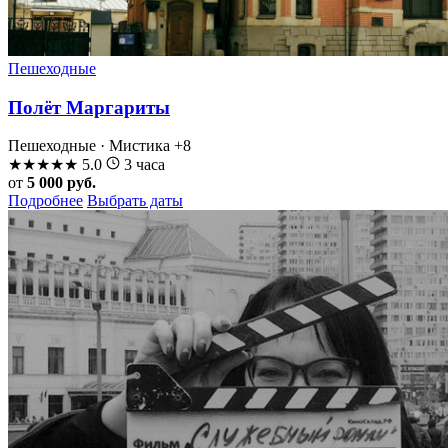
Пешеходные
Полёт Маргариты
Пешеходные · Мистика
+8
★
★
★
★
★
5.0
3 часа
от
5 000 руб.
Подробнее
Выбрать даты