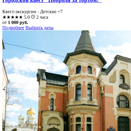
Городской квест "Поброди за тортом!"
Квест-экскурсии · Детские
+7
★
★
★
★
★
5.0
2 часа
от
1 000 руб.
Подробнее
Выбрать даты