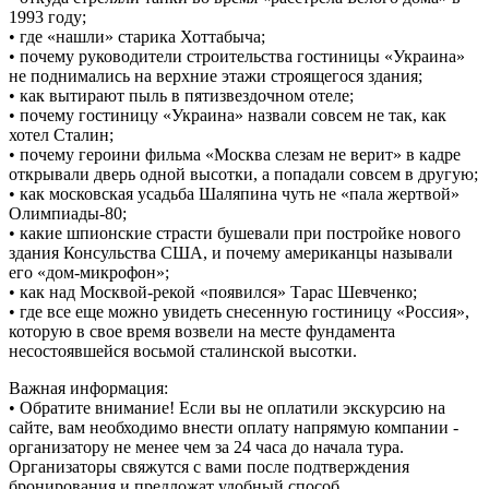
1993 году;
• где «нашли» старика Хоттабыча;
• почему руководители строительства гостиницы «Украина»
не поднимались на верхние этажи строящегося здания;
• как вытирают пыль в пятизвездочном отеле;
• почему гостиницу «Украина» назвали совсем не так, как
хотел Сталин;
• почему героини фильма «Москва слезам не верит» в кадре
открывали дверь одной высотки, а попадали совсем в другую;
• как московская усадьба Шаляпина чуть не «пала жертвой»
Олимпиады-80;
• какие шпионские страсти бушевали при постройке нового
здания Консульства США, и почему американцы называли
его «дом-микрофон»;
• как над Москвой-рекой «появился» Тарас Шевченко;
• где все еще можно увидеть снесенную гостиницу «Россия»,
которую в свое время возвели на месте фундамента
несостоявшейся восьмой сталинской высотки.
Важная информация:
• Обратите внимание! Если вы не оплатили экскурсию на
сайте, вам необходимо внести оплату напрямую компании -
организатору не менее чем за 24 часа до начала тура.
Организаторы свяжутся с вами после подтверждения
бронирования и предложат удобный способ.