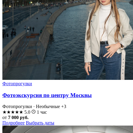
Фотопрогулки
Фотоэкскурсия по центру Москвы
Фотопрогулки · Необычные
+3
★
★
★
★
★
5.0
1 час
от
7 000 руб.
Подробнее
Выбрать даты