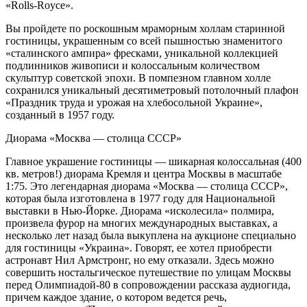
«Rolls-Royce».
Вы пройдете по роскошным мраморным холлам старинной
гостиницы, украшенным со всей пышностью знаменитого
«сталинского ампира» фресками, уникальной коллекцией
подлинников живописи и колоссальным количеством
скульптур советской эпохи. В помпезном главном холле
сохранился уникальный десятиметровый потолочный плафон
«Праздник труда и урожая на хлебосольной Украине»,
созданный в 1957 году.
Диорама «Москва — столица СССР»
Главное украшение гостиницы — шикарная колоссальная (400
кв. метров!) диорама Кремля и центра Москвы в масштабе
1:75. Это легендарная диорама «Москва — столица СССР»,
которая была изготовлена в 1977 году для Национальной
выставки в Нью-Йорке. Диорама «исколесила» полмира,
произвела фурор на многих международных выставках, а
несколько лет назад была выкуплена на аукционе специально
для гостиницы «Украина». Говорят, ее хотел приобрести
астронавт Нил Армстронг, но ему отказали. Здесь можно
совершить ностальгическое путешествие по улицам Москвы
перед Олимпиадой-80 в сопровождении рассказа аудиогида,
причем каждое здание, о котором ведется речь,