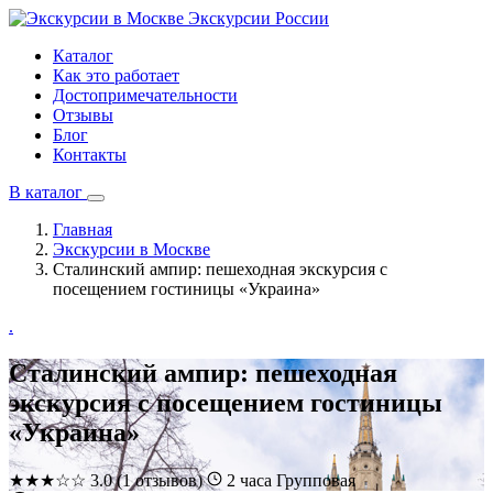
Экскурсии
России
Каталог
Как это работает
Достопримечательности
Отзывы
Блог
Контакты
В каталог
Главная
Экскурсии в Москве
Сталинский ампир: пешеходная экскурсия с
посещением гостиницы «Украина»
.
Сталинский ампир: пешеходная
экскурсия с посещением гостиницы
«Украина»
★
★
★
☆
☆
3.0
(1 отзывов)
2 часа
Групповая