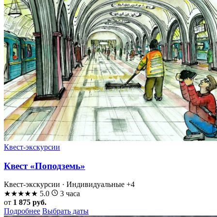
Квест-экскурсии
Квест «Поподземь»
Квест-экскурсии · Индивидуальные
+4
★
★
★
★
★
5.0
3 часа
от
1 875 руб.
Подробнее
Выбрать даты