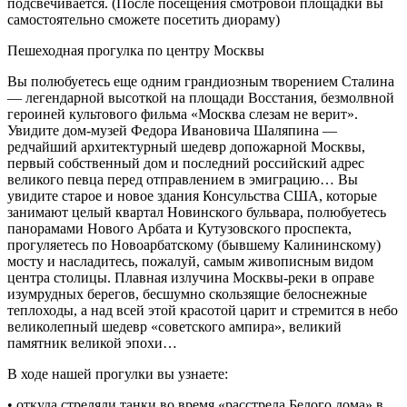
подсвечивается. (После посещения смотровой площадки вы
самостоятельно сможете посетить диораму)
Пешеходная прогулка по центру Москвы
Вы полюбуетесь еще одним грандиозным творением Сталина
— легендарной высоткой на площади Восстания, безмолвной
героиней культового фильма «Москва слезам не верит».
Увидите дом-музей Федора Ивановича Шаляпина —
редчайший архитектурный шедевр допожарной Москвы,
первый собственный дом и последний российский адрес
великого певца перед отправлением в эмиграцию… Вы
увидите старое и новое здания Консульства США, которые
занимают целый квартал Новинского бульвара, полюбуетесь
панорамами Нового Арбата и Кутузовского проспекта,
прогуляетесь по Новоарбатскому (бывшему Калининскому)
мосту и насладитесь, пожалуй, самым живописным видом
центра столицы. Плавная излучина Москвы-реки в оправе
изумрудных берегов, бесшумно скользящие белоснежные
теплоходы, а над всей этой красотой царит и стремится в небо
великолепный шедевр «советского ампира», великий
памятник великой эпохи…
В ходе нашей прогулки вы узнаете:
• откуда стреляли танки во время «расстрела Белого дома» в