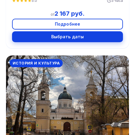
★
★
★
★
★
5.0
3 часа
2 167 руб.
от
Подробнее
Выбрать даты
ИСТОРИЯ И КУЛЬТУРА