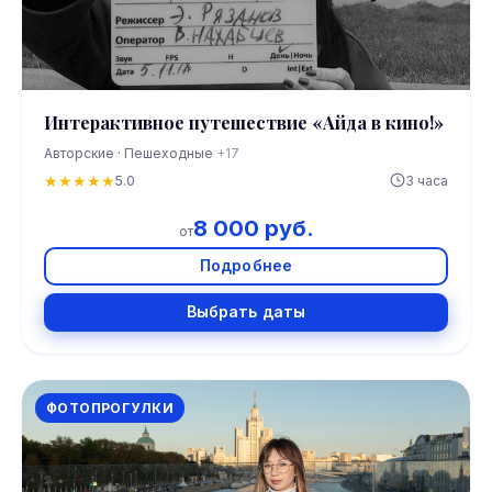
Интерактивное путешествие «Айда в кино!»
Авторские · Пешеходные
+17
★
★
★
★
★
5.0
3 часа
8 000 руб.
от
Подробнее
Выбрать даты
ФОТОПРОГУЛКИ