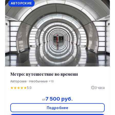
АВТОРСКИЕ
Метро: путешествие во времени
Авторские · Необычные
+16
★
★
★
★
★
5.0
3 часа
7 500 руб.
от
Подробнее