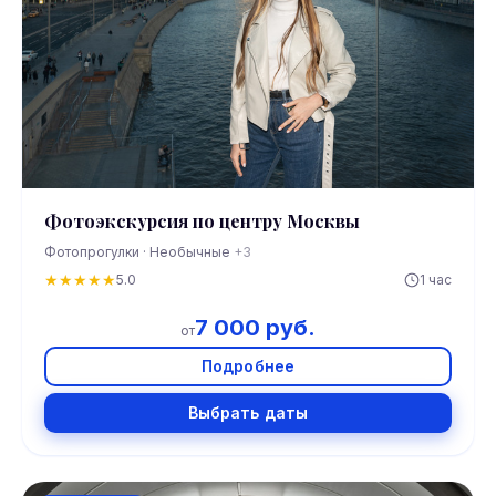
Фотоэкскурсия по центру Москвы
Фотопрогулки · Необычные
+3
★
★
★
★
★
5.0
1 час
7 000 руб.
от
Подробнее
Выбрать даты