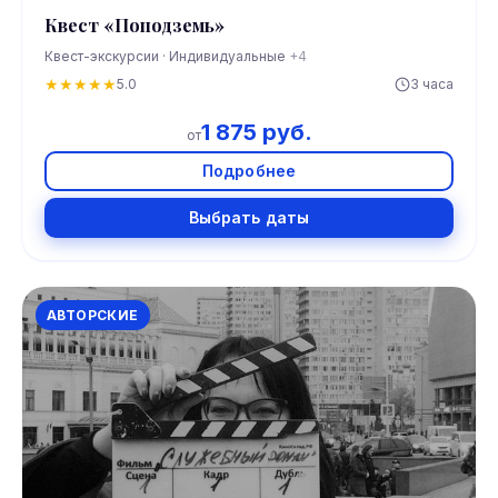
Квест «Поподземь»
Квест-экскурсии · Индивидуальные
+4
★
★
★
★
★
5.0
3 часа
1 875 руб.
от
Подробнее
Выбрать даты
АВТОРСКИЕ