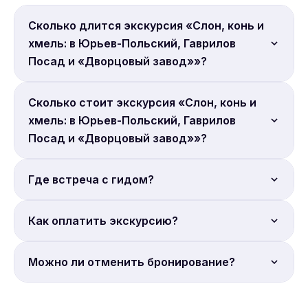
Сколько длится экскурсия «Слон, конь и
хмель: в Юрьев-Польский, Гаврилов
Посад и «Дворцовый завод»»?
Продолжительность: 14 часов.
Сколько стоит экскурсия «Слон, конь и
хмель: в Юрьев-Польский, Гаврилов
Посад и «Дворцовый завод»»?
Цена от 6 550 руб. с человека. Бронируйте онлайн.
Где встреча с гидом?
Место встречи: Дельта Измайлово.
Как оплатить экскурсию?
Полная онлайн-оплата. Бронирование на сайте
Можно ли отменить бронирование?
Sputnik8.
Условия отмены уточняйте на странице