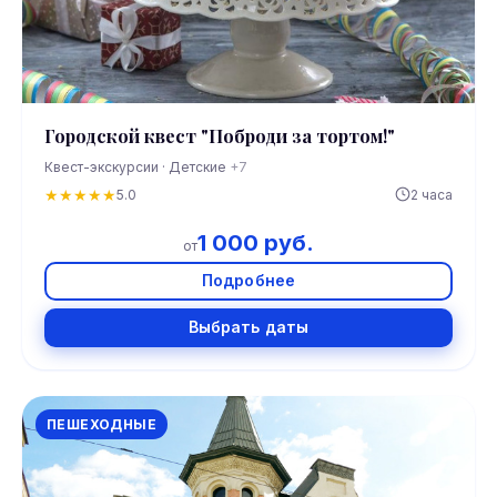
Городской квест "Поброди за тортом!"
Квест-экскурсии · Детские
+7
★
★
★
★
★
5.0
2 часа
1 000 руб.
от
Подробнее
Выбрать даты
ПЕШЕХОДНЫЕ