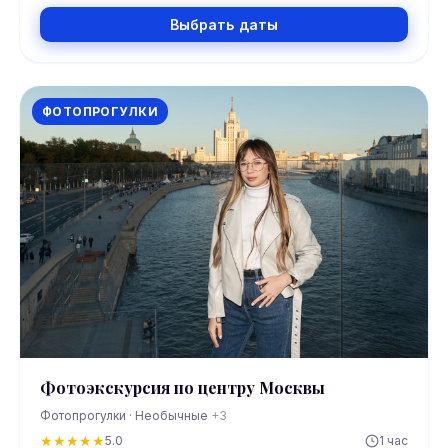
Выбрать даты
ФОТОПРОГУЛКИ
Фотоэкскурсия по центру Москвы
Фотопрогулки · Необычные
+3
★
★
★
★
★
5.0
1 час