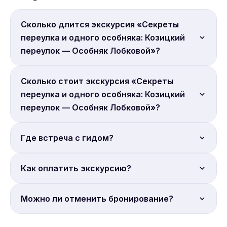
Сколько длится экскурсия «Секреты
переулка и одного особняка: Козицкий
переулок — Особняк Лобковой»?
Продолжительность: 2 часа.
Сколько стоит экскурсия «Секреты
переулка и одного особняка: Козицкий
переулок — Особняк Лобковой»?
Цена от 2 950 руб. с человека. Бронируйте онлайн.
Где встреча с гидом?
Место встречи: метро Тверская.
Как оплатить экскурсию?
Полная онлайн-оплата. Бронирование на сайте
Можно ли отменить бронирование?
Sputnik8.