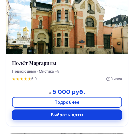
Полёт Маргариты
Пешеходные · Мистика
+8
★
★
★
★
★
5.0
3 часа
5 000 руб.
от
Подробнее
Выбрать даты