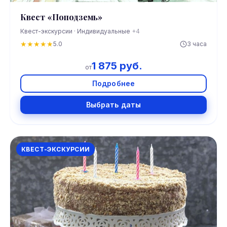
Квест «Поподземь»
Квест-экскурсии · Индивидуальные
+4
★
★
★
★
★
5.0
3 часа
1 875 руб.
от
Подробнее
Выбрать даты
КВЕСТ-ЭКСКУРСИИ