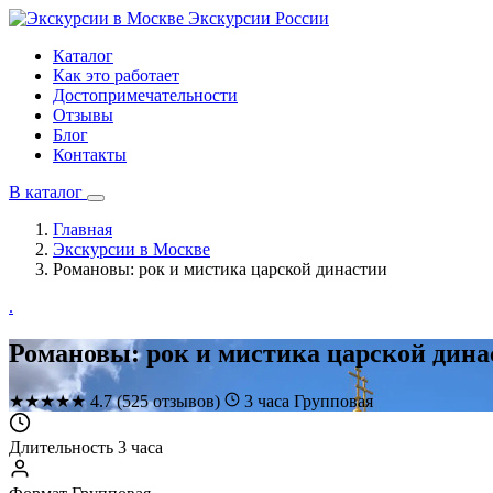
Экскурсии
России
Каталог
Как это работает
Достопримечательности
Отзывы
Блог
Контакты
В каталог
Главная
Экскурсии в Москве
Романовы: рок и мистика царской династии
.
Романовы: рок и мистика царской дина
★
★
★
★
★
4.7
(525 отзывов)
3 часа
Групповая
Длительность
3 часа