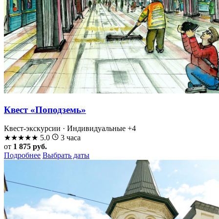
Квест «Поподземь»
Квест-экскурсии · Индивидуальные
+4
★
★
★
★
★
5.0
3 часа
от
1 875 руб.
Подробнее
Выбрать даты