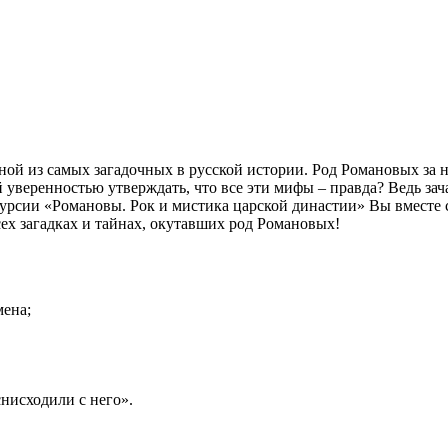
ной из самых загадочных в русской истории. Род Романовых за
уверенностью утверждать, что все эти мифы – правда? Ведь за
скурсии «Романовы. Рок и мистика царской династии» Вы вместе
ех загадках и тайнах, окутавших род Романовых!
мена;
снисходили с него».