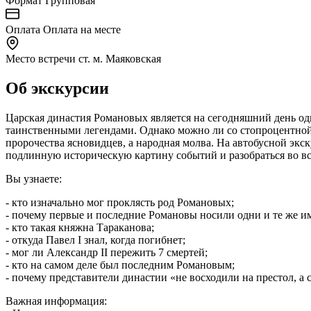
Формат
Групповая
Оплата
Оплата на месте
Место встречи
ст. м. Маяковская
Об экскурсии
Царская династия Романовых является на сегодняшний день од
таинственными легендами. Однако можно ли со стопроцентной 
пророчества ясновидцев, а народная молва. На автобусной эк
подлинную историческую картину событий и разобраться во вс
Вы узнаете:
- кто изначально мог проклясть род Романовых;
- почему первые и последние Романовы носили одни и те же и
- кто такая княжна Тараканова;
- откуда Павел I знал, когда погибнет;
- мог ли Александр II пережить 7 смертей;
- кто на самом деле был последним Романовым;
- почему представители династии «не восходили на престол, а 
Важная информация: