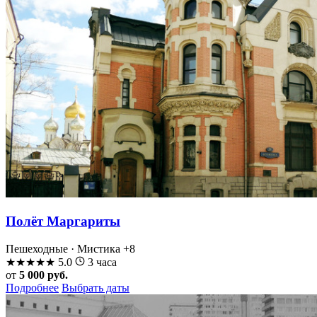
Полёт Маргариты
Пешеходные · Мистика
+8
★
★
★
★
★
5.0
3 часа
от
5 000 руб.
Подробнее
Выбрать даты