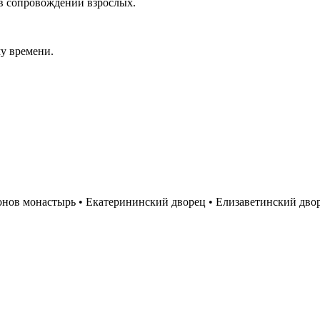
 в сопровождении взрослых.
му времени.
ов монастырь • Екатерининский дворец • Елизаветинский дворе