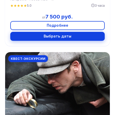
★
★
★
★
★
5.0
3 часа
7 500 руб.
от
Подробнее
Выбрать даты
КВЕСТ-ЭКСКУРСИИ