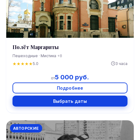
Полёт Маргариты
Пешеходные · Мистика
+8
★
★
★
★
★
5.0
3 часа
5 000 руб.
от
Подробнее
Выбрать даты
АВТОРСКИЕ