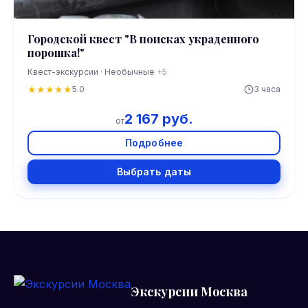
Городской квест "В поисках украденного
порошка!"
Квест-экскурсии · Необычные
+5
★
★
★
★
★
5.0
3 часа
2 167 руб.
от
Подробнее
Выбрать даты
Экскурсии Москва