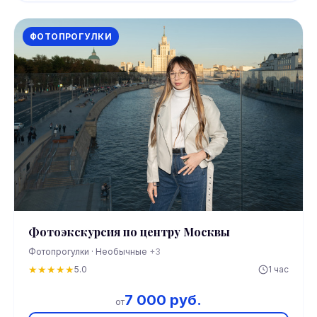
ФОТОПРОГУЛКИ
Фотоэкскурсия по центру Москвы
Фотопрогулки · Необычные
+3
★
★
★
★
★
5.0
1 час
7 000 руб.
от