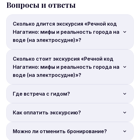
Вопросы и ответы
Сколько длится экскурсия «Речной код
Нагатино: мифы и реальность города на
воде (на электросудне)»?
Продолжительность: 1.5 часа.
Сколько стоит экскурсия «Речной код
Нагатино: мифы и реальность города на
воде (на электросудне)»?
Цена от 3 000 руб. с человека. Бронируйте онлайн.
Где встреча с гидом?
Место встречи: Станция метро «Нагатинский
Как оплатить экскурсию?
затон» (внутри станции).
Полная онлайн-оплата. Бронирование на сайте
Можно ли отменить бронирование?
Sputnik8.