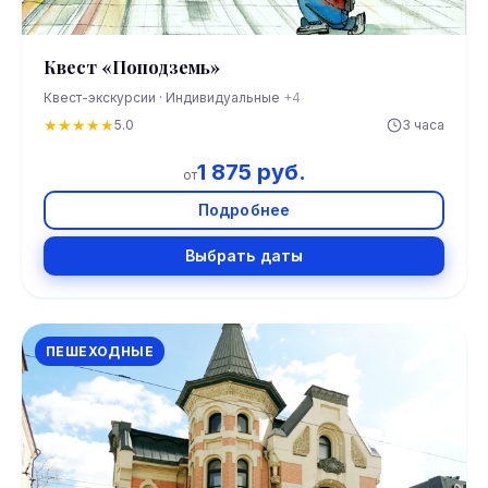
Квест «Поподземь»
Квест-экскурсии · Индивидуальные
+4
★
★
★
★
★
5.0
3 часа
1 875 руб.
от
Подробнее
Выбрать даты
ПЕШЕХОДНЫЕ