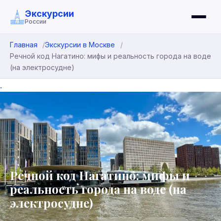
Экскурсии
России
Главная
Экскурсии в Москве
Речной код Нагатино: мифы и реальность города на воде
(на электросудне)
.
Речной код Нагатино: мифы и
реальность города на воде (на
электросудне)