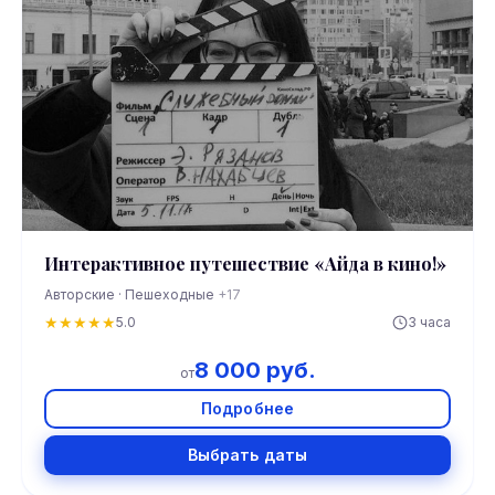
Интерактивное путешествие «Айда в кино!»
Авторские · Пешеходные
+17
★
★
★
★
★
5.0
3 часа
8 000 руб.
от
Подробнее
Выбрать даты