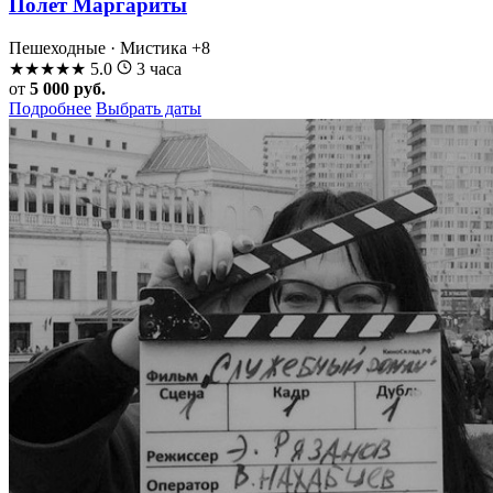
Полёт Маргариты
Пешеходные · Мистика
+8
★
★
★
★
★
5.0
3 часа
от
5 000 руб.
Подробнее
Выбрать даты