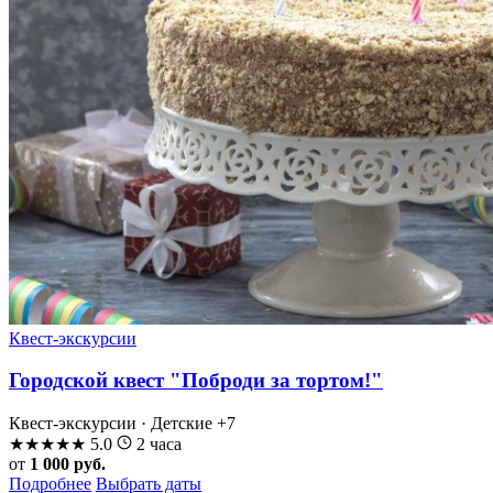
Квест-экскурсии
Городской квест "Поброди за тортом!"
Квест-экскурсии · Детские
+7
★
★
★
★
★
5.0
2 часа
от
1 000 руб.
Подробнее
Выбрать даты