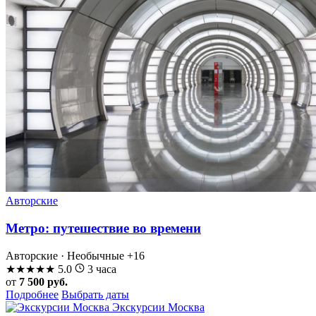
Авторские
Метро: путешествие во времени
Авторские · Необычные
+16
★
★
★
★
★
5.0
3 часа
от
7 500 руб.
Подробнее
Выбрать даты
Экскурсии Москва