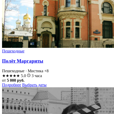
Пешеходные
Полёт Маргариты
Пешеходные · Мистика
+8
★
★
★
★
★
5.0
3 часа
от
5 000 руб.
Подробнее
Выбрать даты