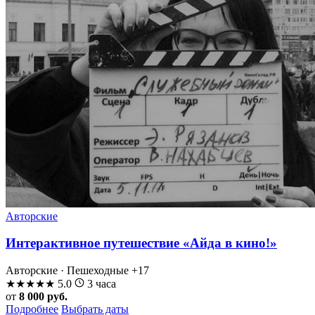
Авторские
Интерактивное путешествие «Айда в кино!»
Авторские · Пешеходные
+17
★
★
★
★
★
5.0
3 часа
от
8 000 руб.
Подробнее
Выбрать даты