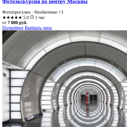
Фотоэкскурсия по центру Москвы
Фотопрогулки · Необычные
+3
★
★
★
★
★
5.0
1 час
от
7 000 руб.
Подробнее
Выбрать даты