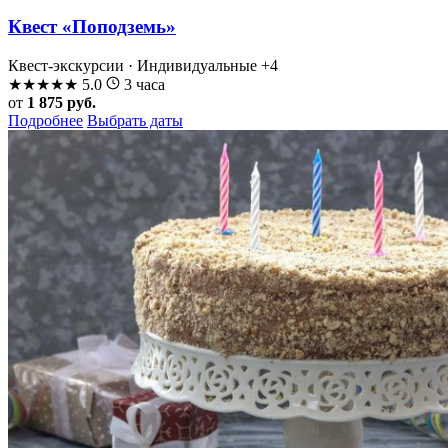
Квест «Поподземь»
Квест-экскурсии · Индивидуальные
+4
★
★
★
★
★
5.0
3 часа
от
1 875 руб.
Подробнее
Выбрать даты