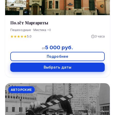
Полёт Маргариты
Пешеходные · Мистика
+8
★
★
★
★
★
5.0
3 часа
5 000 руб.
от
Подробнее
Выбрать даты
АВТОРСКИЕ