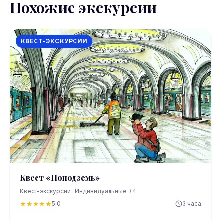
Похожие экскурсии
КВЕСТ-ЭКСКУРСИИ
Квест «Поподземь»
Квест-экскурсии · Индивидуальные
+4
★
★
★
★
★
5.0
3 часа