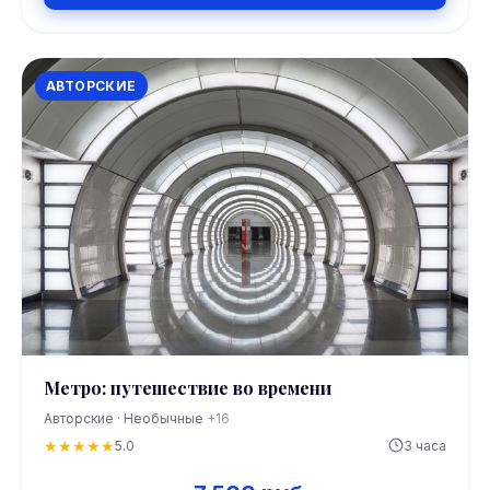
АВТОРСКИЕ
Метро: путешествие во времени
Авторские · Необычные
+16
★
★
★
★
★
5.0
3 часа