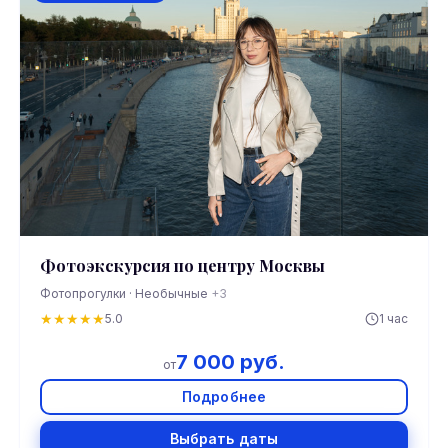
Фотоэкскурсия по центру Москвы
Фотопрогулки · Необычные
+3
★
★
★
★
★
5.0
1 час
7 000 руб.
от
Подробнее
Выбрать даты