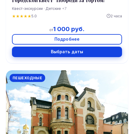
Городской квест "Поброди за тортом!"
Квест-экскурсии · Детские
+7
★
★
★
★
★
5.0
2 часа
1 000 руб.
от
Подробнее
Выбрать даты
ПЕШЕХОДНЫЕ