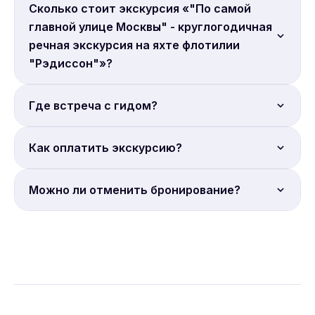
Продолжительность: 2.5 часа.
Сколько стоит экскурсия «"По самой
главной улице Москвы" - круглогодичная
речная экскурсия на яхте флотилии
"Рэдиссон"»?
Цена от 17 000 руб. с человека. Бронируйте
Где встреча с гидом?
онлайн.
Место встречи: Причал Гостиница Украина.
Как оплатить экскурсию?
Онлайн-депозит. Бронирование на сайте Sputnik8.
Можно ли отменить бронирование?
Условия отмены уточняйте на странице
бронирования Sputnik8. Большинство экскурсий
допускают отмену за 24 часа.