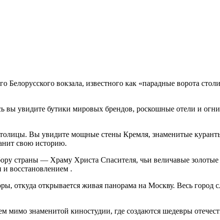
о Белорусского вокзала, известного как «парадные ворота столиц
десь вы увидите бутики мировых брендов, роскошные отели и огн
столицы. Вы увидите мощные стены Кремля, знаменитые курант
анит свою историю.
бору страны — Храму Христа Спасителя, чьи величавые золотые 
и и восстановлением .
ы, откуда открывается живая панорама на Москву. Весь город с
 мимо знаменитой киностудии, где создаются шедевры отечеств