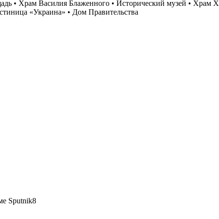
ощадь • Храм Василия Блаженного • Исторический музей • Храм 
остиница «Украина» • Дом Правительства
е Sputnik8