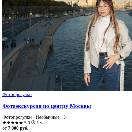
Фотопрогулки
Фотоэкскурсия по центру Москвы
Фотопрогулки · Необычные
+3
★
★
★
★
★
5.0
1 час
от
7 000 руб.