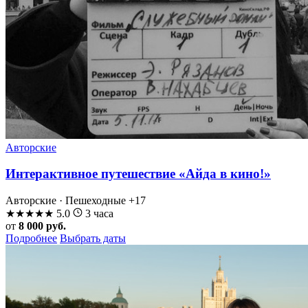
Авторские
Интерактивное путешествие «Айда в кино!»
Авторские · Пешеходные
+17
★
★
★
★
★
5.0
3 часа
от
8 000 руб.
Подробнее
Выбрать даты