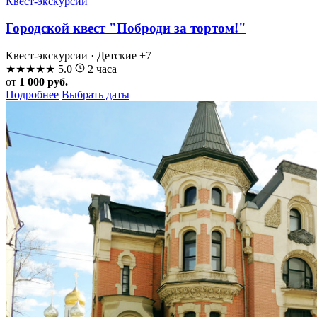
Квест-экскурсии
Городской квест "Поброди за тортом!"
Квест-экскурсии · Детские
+7
★
★
★
★
★
5.0
2 часа
от
1 000 руб.
Подробнее
Выбрать даты