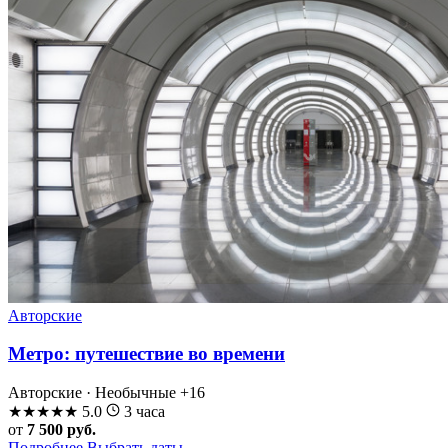
Авторские
Метро: путешествие во времени
Авторские · Необычные
+16
★
★
★
★
★
5.0
3 часа
от
7 500 руб.
Подробнее
Выбрать даты