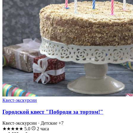
Квест-экскурсии
Городской квест "Поброди за тортом!"
Квест-экскурсии · Детские
+7
★
★
★
★
★
5.0
2 часа