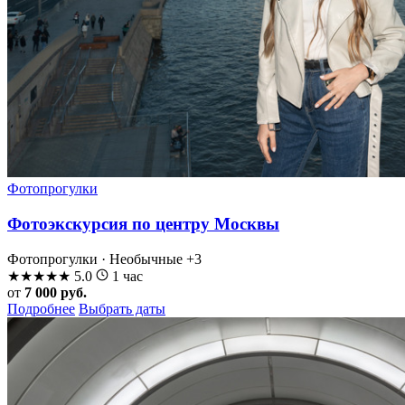
Фотопрогулки
Фотоэкскурсия по центру Москвы
Фотопрогулки · Необычные
+3
★
★
★
★
★
5.0
1 час
от
7 000 руб.
Подробнее
Выбрать даты