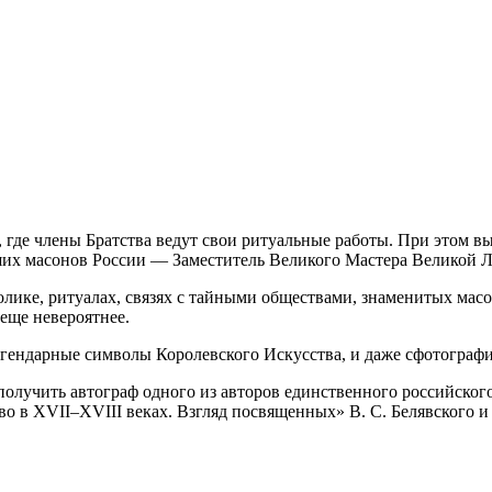
где члены Братства ведут свои ритуальные работы. При этом вы 
ших масонов России — Заместитель Великого Мастера Великой 
ике, ритуалах, связях с тайными обществами, знаменитых масон
 еще невероятнее.
гендарные символы Королевского Искусства, и даже сфотографи
олучить автограф одного из авторов единственного российског
в XVII–XVIII веках. Взгляд посвященных» В. С. Белявского и 