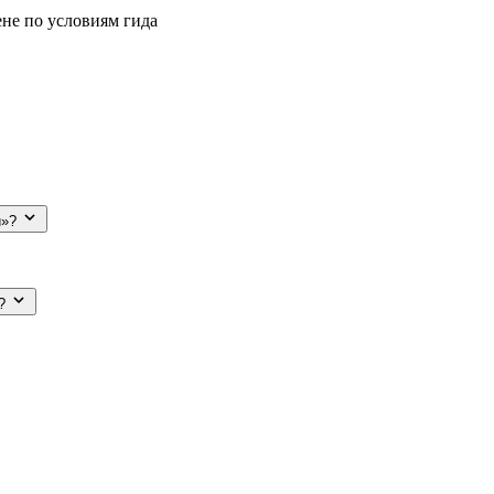
не по условиям гида
и»?
»?