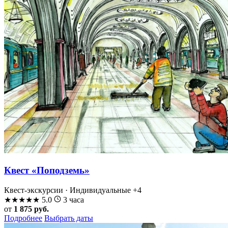
Квест «Поподземь»
Квест-экскурсии · Индивидуальные
+4
★
★
★
★
★
5.0
3 часа
от
1 875 руб.
Подробнее
Выбрать даты