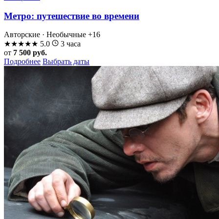
Метро: путешествие во времени
Авторские · Необычные
+16
★
★
★
★
★
5.0
3 часа
от
7 500 руб.
Подробнее
Выбрать даты