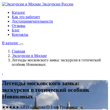
Экскурсии
России
Каталог
Как это работает
Достопримечательности
Отзывы
Блог
Контакты
В каталог
Главная
Экскурсии в Москве
Легенды московского замка: экскурсия в готический
особняк Новиковых
.
Легенды московского замка:
экскурсия в готический особняк
Новиковых
★
★
★
★
★
5.0
(1 отзывов)
1 час
Групповая