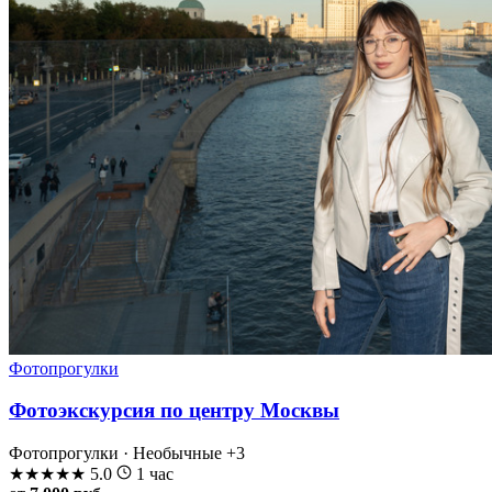
Фотопрогулки
Фотоэкскурсия по центру Москвы
Фотопрогулки · Необычные
+3
★
★
★
★
★
5.0
1 час