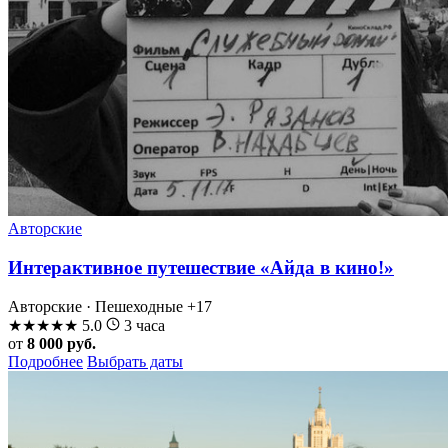
Авторские
Интерактивное путешествие «Айда в кино!»
Авторские · Пешеходные
+17
★
★
★
★
★
5.0
3 часа
от
8 000 руб.
Подробнее
Выбрать даты