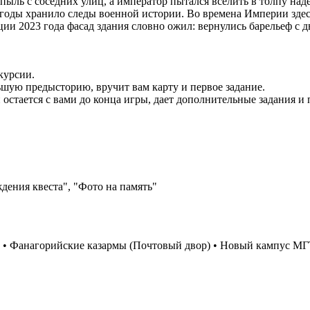
 пыль с соседних улиц, а император пытался вселить в толпу н
годы хранило следы военной истории. Во времена Империи здесь
ии 2023 года фасад здания словно ожил: вернулись барельеф с д
курсии.
льшую предысторию, вручит вам карту и первое задание.
стается с вами до конца игры, дает дополнительные задания и п
ждения квеста", "Фото на память"
ц • Фанагорийские казармы (Почтовый двор) • Новый кампус МГ