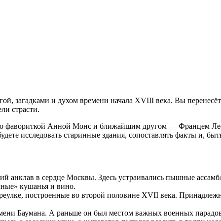
ой, загадками и духом времени начала XVIII века. Вы перенесё
ли страсти.
го фавориткой Анной Монс и ближайшим другом — Францем Лефо
дете исследовать старинные здания, сопоставлять факты и, быть
кий анклав в сердце Москвы. Здесь устраивались пышные ассамб
мные» кушанья и вино.
улке, построенные во второй половине XVII века. Принадлежно
имени Баумана. А раньше он был местом важных военных парадов