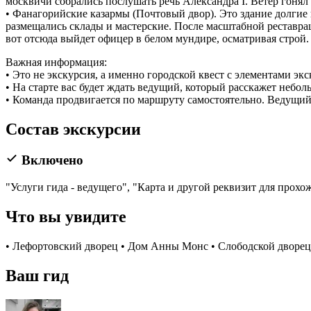
москвичи собрались послушать речь Александра I. Ветер гонял
• Фанагорийские казармы (Почтовый двор). Это здание долгие 
размещались склады и мастерские. После масштабной реставрац
вот отсюда выйдет офицер в белом мундире, осматривая строй.
Важная информация:
• Это не экскурсия, а именно городской квест с элементами экс
• На старте вас будет ждать ведущий, который расскажет небо
• Команда продвигается по маршруту самостоятельно. Ведущий о
Состав экскурсии
Включено
"Услуги гида - ведущего", "Карта и другой реквизит для прохо
Что вы увидите
• Лефортовский дворец • Дом Анны Монс • Слободской дворе
Ваш гид