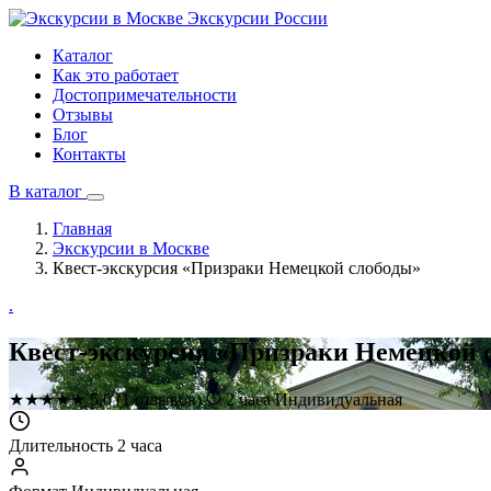
Экскурсии
России
Каталог
Как это работает
Достопримечательности
Отзывы
Блог
Контакты
В каталог
Главная
Экскурсии в Москве
Квест-экскурсия «Призраки Немецкой слободы»
.
Квест-экскурсия «Призраки Немецкой 
★
★
★
★
★
5.0
(1 отзывов)
2 часа
Индивидуальная
Длительность
2 часа