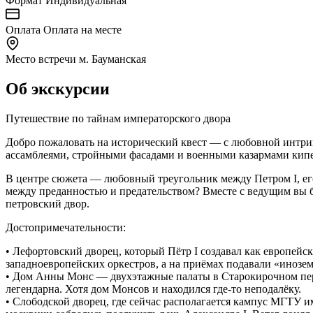
Формат
Индивидуальная
Оплата
Оплата на месте
Место встречи
м. Бауманская
Об экскурсии
Путешествие по тайнам императорского двора
Добро пожаловать на исторический квест — с любовной интриг
ассамблеями, стройными фасадами и военными казармами кипе
В центре сюжета — любовный треугольник между Петром I, е
между преданностью и предательством? Вместе с ведущим вы бу
петровский двор.
Достопримечательности:
• Лефортовский дворец, который Пётр I создавал как европейс
западноевропейских оркестров, а на приёмах подавали «инозе
• Дом Анны Монс — двухэтажные палаты в Старокирочном пере
легендарна. Хотя дом Монсов и находился где-то неподалёку.
• Слободской дворец, где сейчас располагается кампус МГТУ 