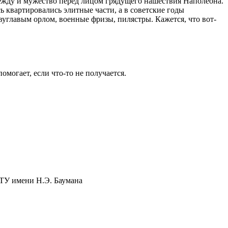
адежду и мужество перед лицом грядущего нашествия Наполеона.
 квартировались элитные части, а в советские годы
вуглавым орлом, военные фризы, пилястры. Кажется, что вот-
омогает, если что-то не получается.
ТУ имени Н.Э. Баумана