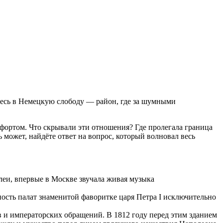
тесь в Немецкую слободу — район, где за шумными
ртом. Что скрывали эти отношения? Где пролегала граница
 может, найдёте ответ на вопрос, который волновал весь
леи, впервые в Москве звучала живая музыка
сть палат знаменитой фаворитке царя Петра I исключительно
 и императорских обращений. В 1812 году перед этим зданием