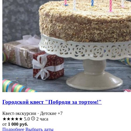
Городской квест "Поброди за тортом!"
Квест-экскурсии · Детские
+7
★
★
★
★
★
5.0
2 часа
от
1 000 руб.
Подробнее
Выбрать даты