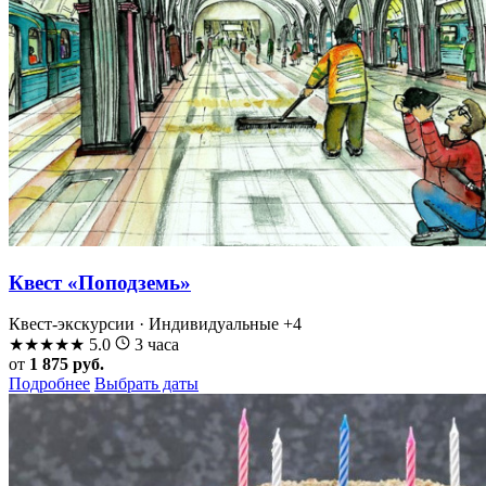
Квест «Поподземь»
Квест-экскурсии · Индивидуальные
+4
★
★
★
★
★
5.0
3 часа
от
1 875 руб.
Подробнее
Выбрать даты