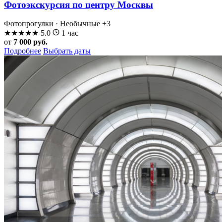
Фотоэкскурсия по центру Москвы
Фотопрогулки · Необычные
+3
★
★
★
★
★
5.0
1 час
от
7 000 руб.
Подробнее
Выбрать даты