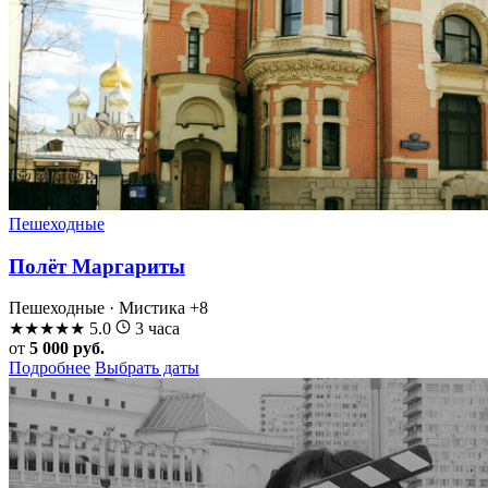
Пешеходные
Полёт Маргариты
Пешеходные · Мистика
+8
★
★
★
★
★
5.0
3 часа
от
5 000 руб.
Подробнее
Выбрать даты