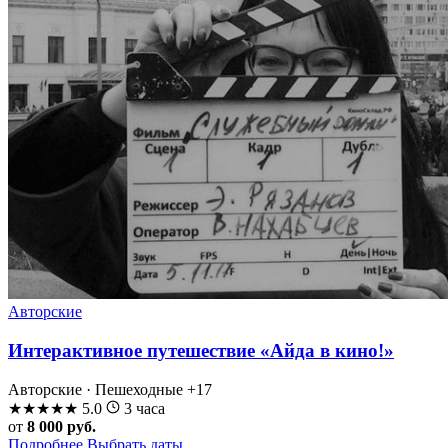
Авторские
Интерактивное путешествие «Айда в кино!»
Авторские · Пешеходные
+17
★
★
★
★
★
5.0
3 часа
от
8 000 руб.
Подробнее
Выбрать даты