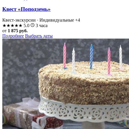
Квест «Поподземь»
Квест-экскурсии · Индивидуальные
+4
★
★
★
★
★
5.0
3 часа
от
1 875 руб.
Подробнее
Выбрать даты