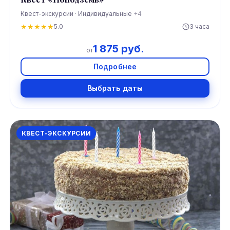
Квест-экскурсии · Индивидуальные
+4
★
★
★
★
★
5.0
3 часа
1 875 руб.
от
Подробнее
Выбрать даты
КВЕСТ-ЭКСКУРСИИ