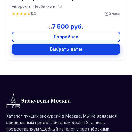
Авторские · Необычные
+16
★
★
★
★
★
5.0
3 часа
7 500 руб.
от
Подробнее
Выбрать даты
Экскурсии Москва
Каталог лучших экскурсий в Москве. Мы не являемся
официальным представителем Sputnik8, а лишь
предоставляем удобный каталог с партнёрскими