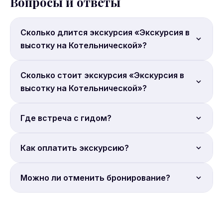
Вопросы и ответы
Сколько длится экскурсия «Экскурсия в
высотку на Котельнической»?
Продолжительность: 1.5 часа.
Сколько стоит экскурсия «Экскурсия в
высотку на Котельнической»?
Цена от 2 499 руб. с человека. Бронируйте онлайн.
Где встреча с гидом?
Место встречи: Котельническая наб., 1/15 у
Как оплатить экскурсию?
Иллюзиона.
Онлайн-депозит. Бронирование на сайте Sputnik8.
Можно ли отменить бронирование?
Условия отмены уточняйте на странице
бронирования Sputnik8. Большинство экскурсий