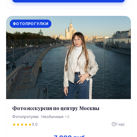
ФОТОПРОГУЛКИ
Фотоэкскурсия по центру Москвы
Фотопрогулки · Необычные
+3
★
★
★
★
★
5.0
1 час