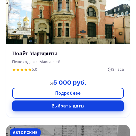
Полёт Маргариты
Пешеходные · Мистика
+8
★
★
★
★
★
5.0
3 часа
5 000 руб.
от
Подробнее
Выбрать даты
АВТОРСКИЕ