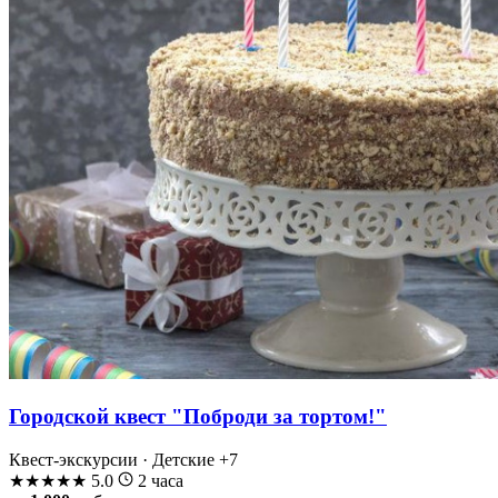
Городской квест "Поброди за тортом!"
Квест-экскурсии · Детские
+7
★
★
★
★
★
5.0
2 часа