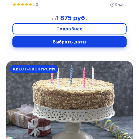
★
★
★
★
★
5.0
3 часа
1 875 руб.
от
Подробнее
Выбрать даты
КВЕСТ-ЭКСКУРСИИ