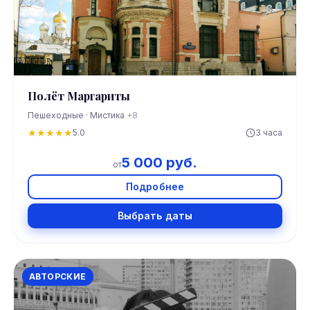
Полёт Маргариты
Пешеходные · Мистика
+8
★
★
★
★
★
5.0
3 часа
5 000 руб.
от
Подробнее
Выбрать даты
АВТОРСКИЕ