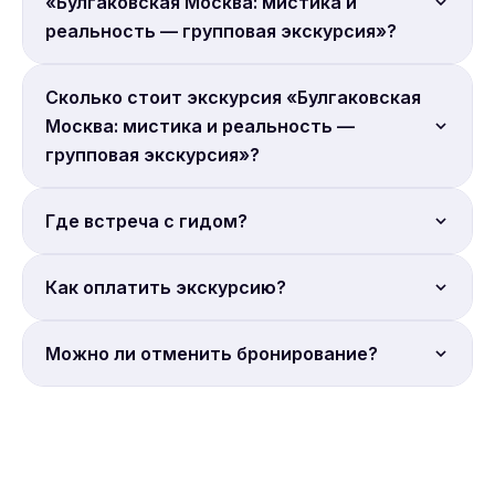
«Булгаковская Москва: мистика и
реальность — групповая экскурсия»?
Продолжительность: 2 часа.
Сколько стоит экскурсия «Булгаковская
Москва: мистика и реальность —
групповая экскурсия»?
Цена от 1 000 руб. с человека. Бронируйте онлайн.
Где встреча с гидом?
Место встречи: ст. м. Маяковская.
Как оплатить экскурсию?
Оплата гиду на месте. Бронирование на сайте
Можно ли отменить бронирование?
Sputnik8.
Условия отмены уточняйте на странице
бронирования Sputnik8. Большинство экскурсий
допускают отмену за 24 часа.