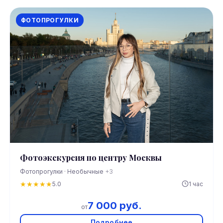
ФОТОПРОГУЛКИ
Фотоэкскурсия по центру Москвы
Фотопрогулки · Необычные
+3
★
★
★
★
★
5.0
1 час
7 000 руб.
от
Подробнее