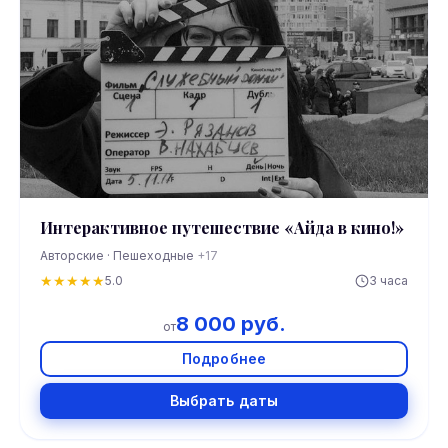
Интерактивное путешествие «Айда в кино!»
Авторские · Пешеходные
+17
★
★
★
★
★
5.0
3 часа
8 000 руб.
от
Подробнее
Выбрать даты