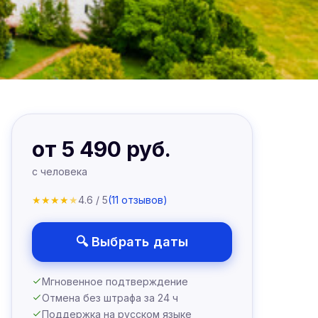
от 5 490 руб.
с человека
★
★
★
★
★
4.6 / 5
(11 отзывов)
🔍 Выбрать даты
Мгновенное подтверждение
Отмена без штрафа за 24 ч
Поддержка на русском языке