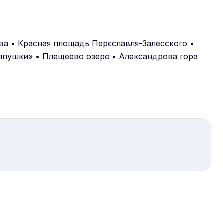
ва • Красная площадь Переславля-Залесского •
япушки» • Плещеево озеро • Александрова гора