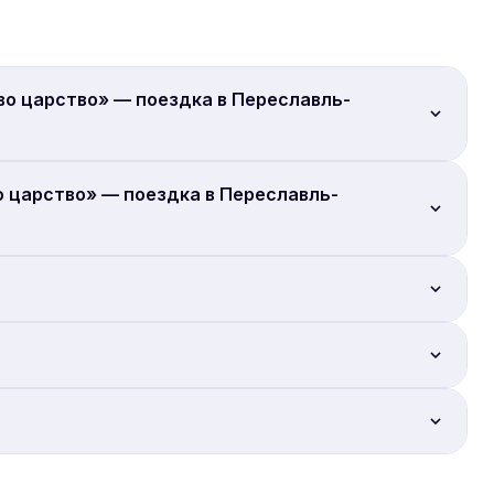
во царство» — поездка в Переславль-
 царство» — поездка в Переславль-
айн.
Sputnik8.
рования Sputnik8. Большинство экскурсий допускают