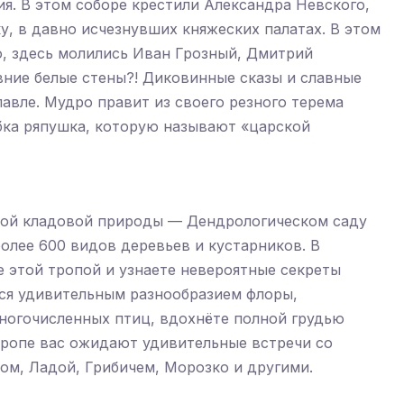
ия. В этом соборе крестили Александра Невского,
у, в давно исчезнувших княжеских палатах. В этом
о, здесь молились Иван Грозный, Дмитрий
вние белые стены?! Диковинные сказы и славные
вле. Мудро правит из своего резного терема
ыбка ряпушка, которую называют «царской
вой кладовой природы — Дендрологическом саду
более 600 видов деревьев и кустарников. В
 этой тропой и узнаете невероятные секреты
ся удивительным разнообразием флоры,
ногочисленных птиц, вдохнёте полной грудью
 тропе вас ожидают удивительные встречи со
м, Ладой, Грибичем, Морозко и другими.