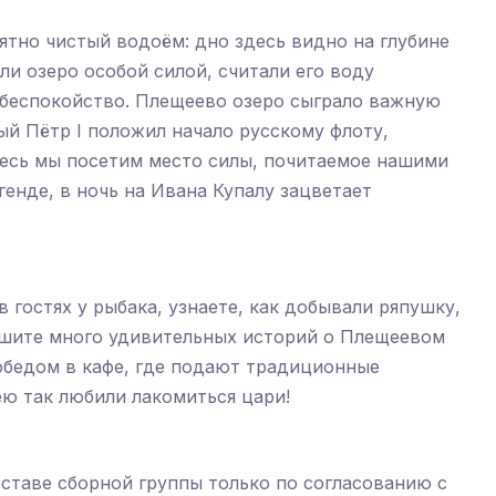
ятно чистый водоём: дно здесь видно на глубине
и озеро особой силой, считали его воду
 беспокойство. Плещеево озеро сыграло важную
ный Пётр I положил начало русскому флоту,
есь мы посетим место силы, почитаемое нашими
генде, в ночь на Ивана Купалу зацветает
 гостях у рыбака, узнаете, как добывали ряпушку,
лышите много удивительных историй о Плещеевом
 обедом в кафе, где подают традиционные
ею так любили лакомиться цари!
оставе сборной группы только по согласованию с