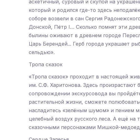
аскетичный, суровый и скупой на украшен
который и родился где-то здесь неподалёк
соборе возвели в сан Сергия Радонежског
Донской, Пётр I… Сколько помнят эти дре
былины оживают в древнем городе Пересла
Царь Берендей... Герб города украшает р
сельдью».
Тропа сказок
«Тропа сказок» проходит в настоящей жи
им. С.Ф. Харитонова. Здесь произрастают 
сопровождении экскурсовода вы пройдёте
растительной жизни, сможете полюбовать
насладитесь «зелёным шумом» и пением м
целебный воздух русского леса. А ещё на
сказочными персонажами Мишкой-медоедо
Сердце Залесья