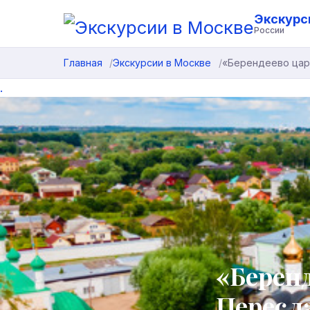
Экскурс
России
Главная
Экскурсии в Москве
«Берендеево цар
.
«Беренд
Пересл