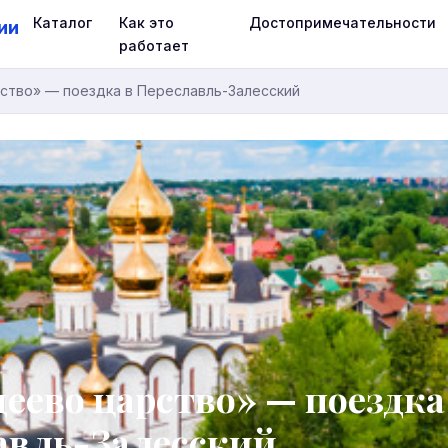
Каталог
Как это
Достопримечательности
ии
работает
ство» — поездка в Переславль-Залесский
еево царство» — поездка
авль-Залесский