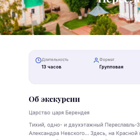
★
★
★
★
★
4.6
(11 отз
Длительность
Формат
13 часов
Групповая
Об экскурсии
Царство царя Берендея
Тихий, одно- и двухэтажный Переславль-З
Александра Невского… Здесь, на Красной