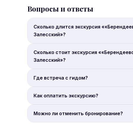
Вопросы и ответы
Сколько длится экскурсия ««Берендее
Залесский»?
Продолжительность: 13 часов.
Сколько стоит экскурсия ««Берендеево
Залесский»?
Цена от 5 490 руб. с человека. Бронируйте онл
Где встреча с гидом?
Место встречи: ст.м. ВДНХ.
Как оплатить экскурсию?
Полная онлайн-оплата. Бронирование на сайте 
Можно ли отменить бронирование?
Условия отмены уточняйте на странице брони