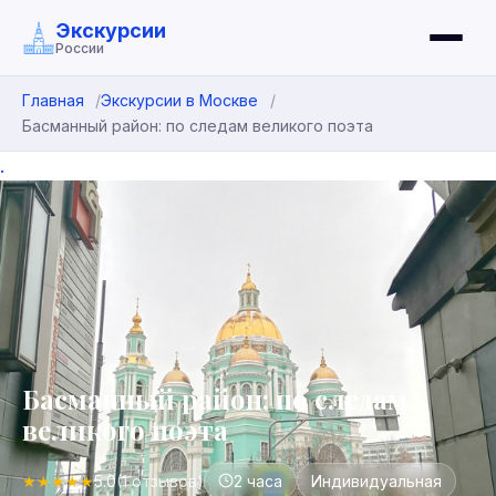
Экскурсии
России
Главная
Экскурсии в Москве
Басманный район: по следам великого поэта
.
Басманный район: по следам
великого поэта
★
★
★
★
★
5.0
(1 отзывов)
2 часа
Индивидуальная