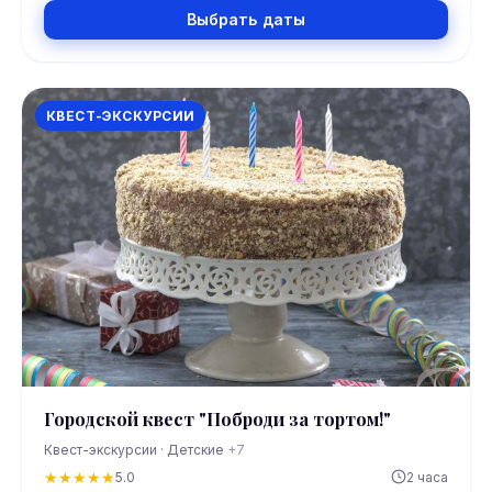
Выбрать даты
КВЕСТ-ЭКСКУРСИИ
Городской квест "Поброди за тортом!"
Квест-экскурсии · Детские
+7
★
★
★
★
★
5.0
2 часа