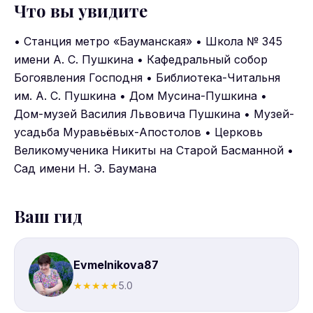
Что вы увидите
• Станция метро «Бауманская» • Школа № 345
имени А. С. Пушкина • Кафедральный собор
Богоявления Господня • Библиотека-Читальня
им. А. С. Пушкина • Дом Мусина-Пушкина •
Дом-музей Василия Львовича Пушкина • Музей-
усадьба Муравьёвых-Апостолов • Церковь
Великомученика Никиты на Старой Басманной •
Сад имени Н. Э. Баумана
Ваш гид
Evmelnikova87
★
★
★
★
★
5.0