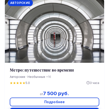
АВТОРСКИЕ
Метро: путешествие во времени
Авторские · Необычные
+16
★
★
★
★
★
5.0
3 часа
7 500 руб.
от
Подробнее