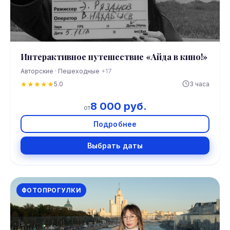
Интерактивное путешествие «Айда в кино!»
Авторские · Пешеходные
+17
★
★
★
★
★
5.0
3 часа
8 000 руб.
от
Подробнее
Выбрать даты
ФОТОПРОГУЛКИ