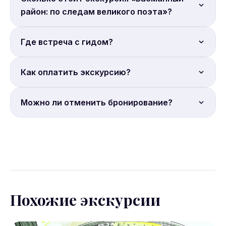
район: по следам великого поэта»?
Цена от 5 000 руб. с человека. Бронируйте онлайн.
Где встреча с гидом?
Место встречи: ст.м. Бауманская, выход 1.
Как оплатить экскурсию?
Оплата гиду на месте. Бронирование на сайте
Можно ли отменить бронирование?
Sputnik8.
Условия отмены уточняйте на странице
бронирования Sputnik8. Большинство экскурсий
допускают отмену за 24 часа.
Похожие экскурсии