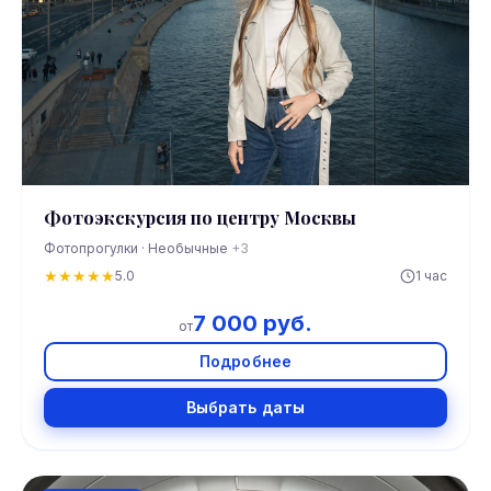
Фотоэкскурсия по центру Москвы
Фотопрогулки · Необычные
+3
★
★
★
★
★
5.0
1 час
7 000 руб.
от
Подробнее
Выбрать даты