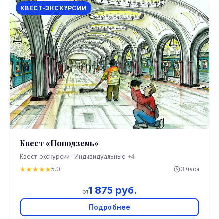
КВЕСТ-ЭКСКУРСИИ
Квест «Поподземь»
Квест-экскурсии · Индивидуальные
+4
★
★
★
★
★
5.0
3 часа
1 875 руб.
от
Подробнее