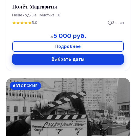
Полёт Маргариты
Пешеходные · Мистика
+8
★
★
★
★
★
5.0
3 часа
5 000 руб.
от
Подробнее
Выбрать даты
АВТОРСКИЕ