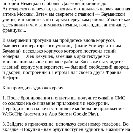
истории Немецкой слободы. Далее вы пройдете до
Аптекарского переулка, где когда-то открылась первая частная
аптека Москвы. Затем вы свернете с главной — Бауманской
улицы, и пройдетесь по старым переулкам района. Узнаете как
здесь жили и чем занимались немцы, голландцы, англичане,
французы...
В завершении прогулки вы пройдетесь вдоль корпусов
бывшего императорского училища (ныне Университет им.
Баумана), несколько корпусов которого построил гений
модерна — Лев Кекушев, замешав в архитектуре все
многонациональное прошлое района. Здесь же вы увидите
главный корпус университета — бывший слободский дворец,
и дворец, построенный Петром I для своего друга Франца
Лефорта.
Как проходит аудиоэкскурсия
1. После бронирования и оплаты вы получите e-mail и СМС
со ссылкой на скачивание приложения и экскурсии.
Перейдите по ссылке и установите мобильное приложение
WeGoTrip (доступно в App Store и Google Play).
3. Зайдите в приложение, используя свой номер телефона. Во
вкладке «Покупки» вам будут доступен аудиогид. Нажмите на