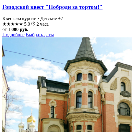
Городской квест "Поброди за тортом!"
Квест-экскурсии · Детские
+7
★
★
★
★
★
5.0
2 часа
от
1 000 руб.
Подробнее
Выбрать даты