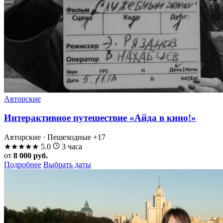
Авторские
Интерактивное путешествие «Айда в кино!»
Авторские · Пешеходные
+17
★
★
★
★
★
5.0
3 часа
от
8 000 руб.
Подробнее
Выбрать даты