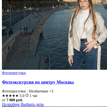
Фотопрогулки
Фотоэкскурсия по центру Москвы
Фотопрогулки · Необычные
+3
★
★
★
★
★
5.0
1 час
от
7 000 руб.
Подробнее
Выбрать даты