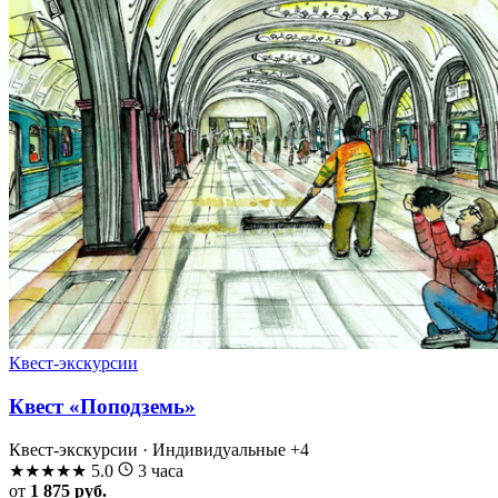
Квест-экскурсии
Квест «Поподземь»
Квест-экскурсии · Индивидуальные
+4
★
★
★
★
★
5.0
3 часа
от
1 875 руб.