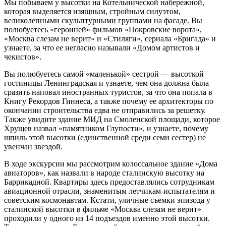
Мы побываем у высотки на Котельнической набережной,
которая выделяется изящным, стройным силуэтом,
великолепными скульптурными группами на фасаде. Вы
полюбуетесь «героиней» фильмов «Покровские ворота»,
«Москва слезам не верит» и «Стиляги», сериала «Бригада» и
узнаете, за что ее негласно называли «Домом артистов и
чекистов».
Вы полюбуетесь самой «маленькой» сестрой — высоткой
гостиницы Ленинградская и узнаете, чем она должна была
сразить наповал иностранных туристов, за что она попала в
Книгу Рекордов Гиннеса, а также почему ее архитекторы по
окончании строительства едва не отправились за решетку.
Также увидите здание МИД на Смоленской площади, которое
Хрущев назвал «памятником Глупости», и узнаете, почему
шпиль этой высотки (единственной среди семи сестер) не
увенчан звездой.
В ходе экскурсии мы рассмотрим колоссальное здание «Дома
авиаторов», как назвали в народе сталинскую высотку на
Баррикадной. Квартиры здесь предоставлялись сотрудникам
авиационной отрасли, знаменитым летчикам-испытателям и
советским космонавтам. Кстати, уличные съемки эпизода у
сталинской высотки в фильме «Москва слезам не верит»
проходили у одного из 14 подъездов именно этой высотки.