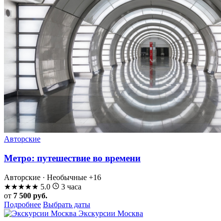
Авторские
Метро: путешествие во времени
Авторские · Необычные
+16
★
★
★
★
★
5.0
3 часа
от
7 500 руб.
Подробнее
Выбрать даты
Экскурсии Москва