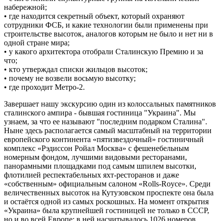
набережной;
• где находится секретный объект, который охраняют
сотрудники ФСБ, и какие технологии были применены при
строительстве высоток, аналогов которым не было и нет ни в
одной стране мира;
• у какого архитектора отобрали Сталинскую Премию и за
что;
• кто утверждал списки жильцов высоток;
• почему не возвели восьмую высотку;
• где проходит Метро-2.
Завершает нашу экскурсию один из колоссальных памятников
сталинского ампира - бывшая гостиница "Украина". Мы
узнаем, за что ее называют "последним подарком Сталина".
Ныне здесь располагается самый масштабный на территории
европейского континента «пятизвездочный» гостиничный
комплекс «Рэдиссон Ройал Москва» с фешенебельным
номерным фондом, лучшими видовыми ресторанами,
панорамными площадками под самым шпилем высотки,
флотилией респектабельных яхт-ресторанов и даже
«собственным» официальным салоном «Rolls-Royce». Среди
величественных высоток на Кутузовском проспекте она была
и остаётся одной из самых роскошных. На момент открытия
«Украина» была крупнейшей гостиницей не только в СССР,
но и во всей Европе: в ней насчитывалось 1026 номеров.