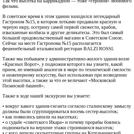
Так что высотка на Баррикадной — тоже «героиня» любимого
фильма.
В советское время в этом здании находился легендарный
Гастроном №15, в котором лотками продавали красную и
черную икру, осетрину самой первой свежести, крабов,
изысканные колбасы и другие деликатесы. Это был самый
большой продовольственный магазин в Советском Союзе.
Сейчас на месте Гастронома №15 располагается
фешенебельный итальянский ресторан BALZI ROSSI.
Также мы побываем у административно-жилого здания возле
«Красных Ворот», у подножия которого вы узнаете, какой
прием, не имевший аналогов в мире по технической смелости
и инженерному искусству, был использован при возведении
этой высотки, а также за что ее величают «Московской
Пизанской башней».
Также в ходе нашей экскурсии вы узнаете:
• вокруг какого здания-гиганта согласно сталинскому замыслу
должны были сгруппирроваться восемь сестер-высоток;
• как появились шпили на высотках;
• о судьбе «советского Икара» и почему прорабы боялись
подниматься на верхние этажи строившихся высоток;
• с кого лепили скульптурные группы на Котельнической