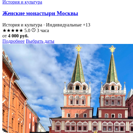
История и культура
Женские монастыри Москвы
История и культура · Индивидуальные
+13
★
★
★
★
★
5.0
3 часа
от
4 000 руб.
Подробнее
Выбрать даты