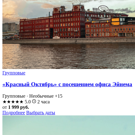
Групповые
«Красный Октябрь» с посещением офиса Эйнема
Групповые · Необычные
+15
★
★
★
★
★
5.0
2 часа
от
1 999 руб.
Подробнее
Выбрать даты