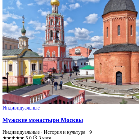
Индивидуальные
Мужские монастыри Москвы
Индивидуальные · История и культура
+9
★
★
★
★
★
5.0
3 часа