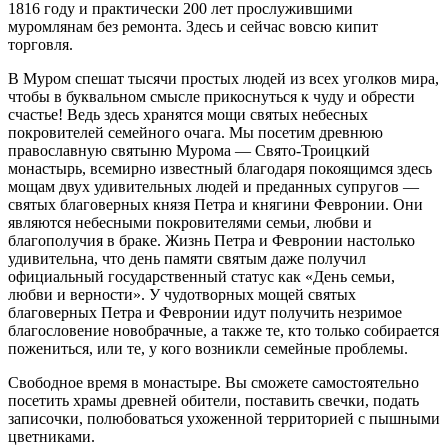
1816 году и практически 200 лет прослужившими
муромлянам без ремонта. Здесь и сейчас вовсю кипит
торговля.
В Муром спешат тысячи простых людей из всех уголков мира,
чтобы в буквальном смысле прикоснуться к чуду и обрести
счастье! Ведь здесь хранятся мощи святых небесных
покровителей семейного очага. Мы посетим древнюю
православную святыню Мурома — Свято-Троицкий
монастырь, всемирно известный благодаря покоящимся здесь
мощам двух удивительных людей и преданных супругов —
святых благоверных князя Петра и княгини Февронии. Они
являются небесными покровителями семьи, любви и
благополучия в браке. Жизнь Петра и Февронии настолько
удивительна, что день памяти святым даже получил
официальный государственный статус как «День семьи,
любви и верности». У чудотворных мощей святых
благоверных Петра и Февронии идут получить незримое
благословение новобрачные, а также те, кто только собирается
пожениться, или те, у кого возникли семейные проблемы.
Свободное время в монастыре. Вы сможете самостоятельно
посетить храмы древней обители, поставить свечки, подать
записочки, полюбоваться ухоженной территорией с пышными
цветниками.