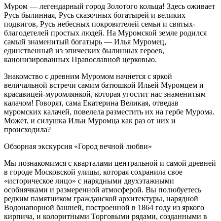
Муром — легендарный город Золотого кольца! Здесь оживает
Русь былинная, Русь сказочных богатырей и великих
подвигов, Русь небесных покровителей семьи и святых-
благодетелей простых людей. На Муромской земле родился
самый знаменитый богатырь — Илья Муромец,
единственный из эпических былинных героев,
канонизированных Православной церковью.
Знакомство с древним Муромом начнется с яркой
величальной встречи самим батюшкой Ильей Муромцем и
красавицей-муромлянкой, которая угостит нас знаменитым
калачом! Говорят, сама Екатерина Великая, отведав
муромских калачей, повелела разместить их на гербе Мурома.
Может, и силушка Ильи Муромца как раз от них и
происходила?
Обзорная экскурсия «Город вечной любви»
Мы познакомимся с кварталами центральной и самой древней
в городе Московской улицы, которая сохранила свое
«историческое лицо» с нарядными двухэтажными
особнячками и размеренной атмосферой. Вы полюбуетесь
редким памятником гражданской архитектуры, нарядной
Водонапорной башней, построенной в 1864 году из яркого
кирпича, и колоритными Торговыми рядами, созданными в