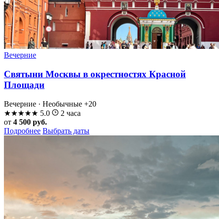
Вечерние
Святыни Москвы в окрестностях Красной
Площади
Вечерние · Необычные
+20
★
★
★
★
★
5.0
2 часа
от
4 500 руб.
Подробнее
Выбрать даты