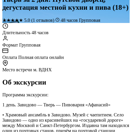
дегустация местной кухни и пива (18+)
★
★
★
★
★
5.0
(1 отзывов)
48 часов
Групповая
Длительность
48 часов
Формат
Групповая
Оплата
Полная оплата онлайн
Место встречи
м. ВДНХ
Об экскурсии
Программа экскурсии:
1 день. Завидово — Тверь — Пивоварня «Афанасий»
• Храмовый ансамбль в Завидово. Музей с чаепитием. Село
Завидово — одно из красивейших на «государевой дороге»
между Москвой и Санкт-Петербургом. Издавна там находился
один из почтовых станов, причём на почтовой станции