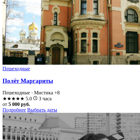
Пешеходные
Полёт Маргариты
Пешеходные · Мистика
+8
★
★
★
★
★
5.0
3 часа
от
5 000 руб.
Подробнее
Выбрать даты