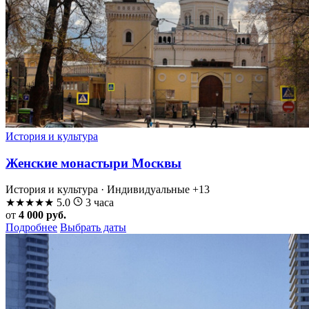
История и культура
Женские монастыри Москвы
История и культура · Индивидуальные
+13
★
★
★
★
★
5.0
3 часа
от
4 000 руб.
Подробнее
Выбрать даты