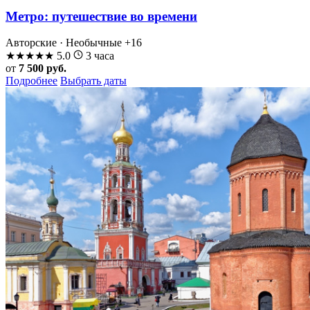
Метро: путешествие во времени
Авторские · Необычные
+16
★
★
★
★
★
5.0
3 часа
от
7 500 руб.
Подробнее
Выбрать даты