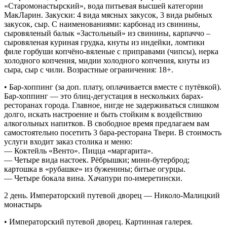
«Старомонастырский», вода питьевая высшей категории
МакЛарин. Закуски: 4 вида мясных закусок, 3 вида рыбных
закусок, сыр. С наименованиями: карбонад из свинины,
сыровяленый балык «Застольный» из свинины, карпаччо –
сыровяленая куриная грудка, кнуты из индейки, ломтики
филе горбуши копчёно-вяленые с приправами (чипсы), нерка
холодного копчения, мидии холодного копчения, кнуты из
сыра, сыр с чили. Возрастные ограничения: 18+.
• Бар-хоппинг (за доп. плату, оплачивается вместе с путёвкой).
Бар-хоппинг — это блиц-дегустация в нескольких барах-
ресторанах города. Главное, нигде не задерживаться слишком
долго, искать настроение и быть стойким к воздействию
алкогольных напитков. В свободное время предлагаем вам
самостоятельно посетить 3 бара-ресторана Твери. В стоимость
услуги входит заказ столика и меню:
— Коктейль «Венто». Пицца «маргарита».
— Четыре вида настоек. Рёбрышки; мини-бутерброд;
картошка в «рубашке» из буженины; битые огурцы.
— Четыре бокала вина. Хачапури по-имеретински.
2 день. Императорский путевой дворец — Николо-Малицкий
монастырь
• Императорский путевой дворец. Картинная галерея.