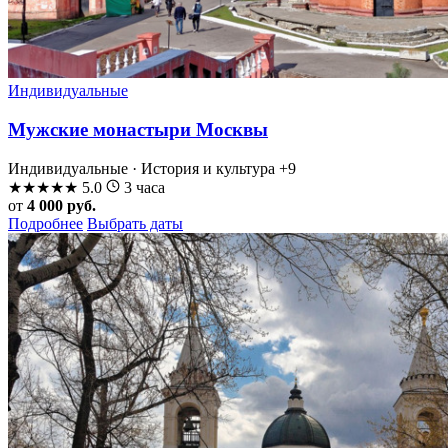
Индивидуальные
Мужские монастыри Москвы
Индивидуальные · История и культура
+9
★
★
★
★
★
5.0
3 часа
от
4 000 руб.
Подробнее
Выбрать даты