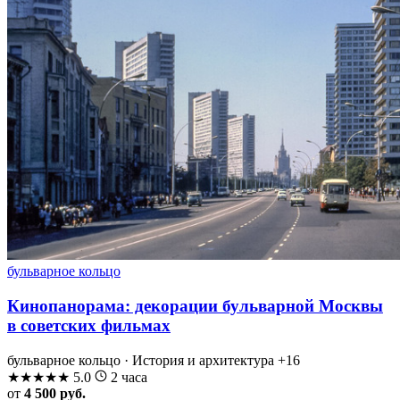
бульварное кольцо
Кинопанорама: декорации бульварной Москвы
в советских фильмах
бульварное кольцо · История и архитектура
+16
★
★
★
★
★
5.0
2 часа
от
4 500 руб.