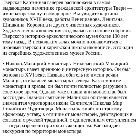
Тверская Картинная галерея расположена в самом
выдающемся памятнике гражданской архитектуры Твери —
императорском путевом дворце. Вы увидите картины
художников XVIII века, работы Венецианова, Левитана,
Шишкина, Коровина и других известных художников.
Художественная коллекция создавалась на основе собрания
Тверского историко-археологического музея более 130 лет
тому назад. В нескольких залах можно познакомиться с
иконами тверской и карельской школы иконописи. Это один
из старейших художественных музеев России.
• Николо-Малицкий монастырь. Николаевский Малицкий
монастырь имеет древнюю и интересную историю. Он был
основан в XVI веке. Названа обитель по имени речки
Малицы, огибавшей монастырь с севера. Как и многие
монастыри и храмы, он был почти полностью разрушен в
советское время. Однако, уже в наши дни монастырь был
воссоздан. Главной святыней Малицкой обители является
знаменитая чудотворная икона Святителя Николая Мир
Ликийских Чудотворца. Монастырь живёт по строгому
афонскому уставу, в отличие от монастырей, действующих в
согласии с русской традицией, с единственным отступлением
— сюда разрешено приходить женщинам. Вас ожидает
экскурсия по территории монастыря.