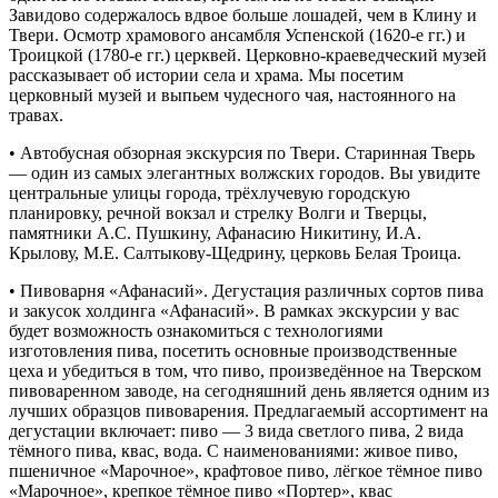
Завидово содержалось вдвое больше лошадей, чем в Клину и
Твери. Осмотр храмового ансамбля Успенской (1620-е гг.) и
Троицкой (1780-е гг.) церквей. Церковно-краеведческий музей
рассказывает об истории села и храма. Мы посетим
церковный музей и выпьем чудесного чая, настоянного на
травах.
• Автобусная обзорная экскурсия по Твери. Старинная Тверь
— один из самых элегантных волжских городов. Вы увидите
центральные улицы города, трёхлучевую городскую
планировку, речной вокзал и стрелку Волги и Тверцы,
памятники А.С. Пушкину, Афанасию Никитину, И.А.
Крылову, М.Е. Салтыкову-Щедрину, церковь Белая Троица.
• Пивоварня «Афанасий». Дегустация различных сортов пива
и закусок холдинга «Афанасий». В рамках экскурсии у вас
будет возможность ознакомиться с технологиями
изготовления пива, посетить основные производственные
цеха и убедиться в том, что пиво, произведённое на Тверском
пивоваренном заводе, на сегодняшний день является одним из
лучших образцов пивоварения. Предлагаемый ассортимент на
дегустации включает: пиво — 3 вида светлого пива, 2 вида
тёмного пива, квас, вода. С наименованиями: живое пиво,
пшеничное «Марочное», крафтовое пиво, лёгкое тёмное пиво
«Марочное», крепкое тёмное пиво «Портер», квас