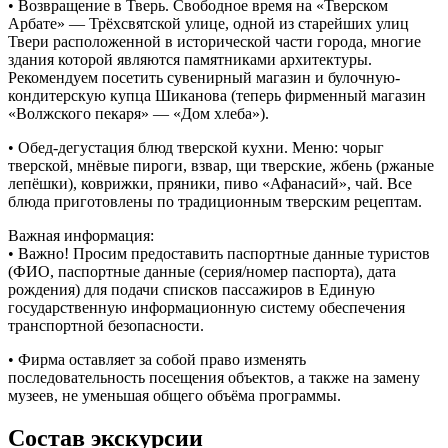
• Возвращение в Тверь. Свободное время на «Тверском
Арбате» — Трёхсвятской улице, одной из старейших улиц
Твери расположенной в исторической части города, многие
здания которой являются памятниками архитектуры.
Рекомендуем посетить сувенирный магазин и булочную-
кондитерскую купца Шиканова (теперь фирменный магазин
«Волжского пекаря» — «Дом хлеба»).
• Обед-дегустация блюд тверской кухни. Меню: чорыг
тверской, мнёвые пироги, взвар, щи тверские, жбень (ржаные
лепёшки), коврижки, пряники, пиво «Афанасий», чай. Все
блюда приготовлены по традиционным тверским рецептам.
Важная информация:
• Важно! Просим предоставить паспортные данные туристов
(ФИО, паспортные данные (серия/номер паспорта), дата
рождения) для подачи списков пассажиров в Единую
государственную информационную систему обеспечения
транспортной безопасности.
• Фирма оставляет за собой право изменять
последовательность посещения объектов, а также на замену
музеев, не уменьшая общего объёма программы.
Состав экскурсии