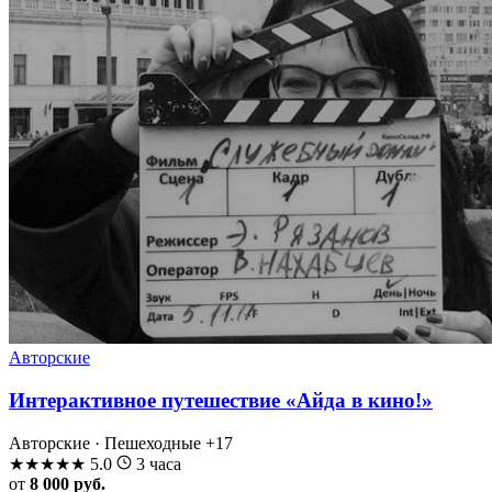
Авторские
Интерактивное путешествие «Айда в кино!»
Авторские · Пешеходные
+17
★
★
★
★
★
5.0
3 часа
от
8 000 руб.