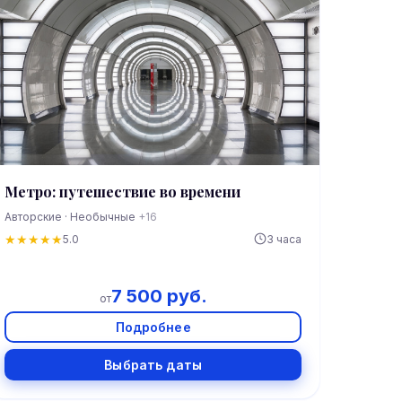
Метро: путешествие во времени
Авторские · Необычные
+16
★
★
★
★
★
5.0
3 часа
7 500 руб.
от
Подробнее
Выбрать даты