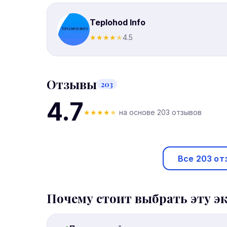
Teplohod Info
★
★
★
★
★
4.5
Отзывы
203
4.7
★
★
★
★
★
на основе 203 отзывов
Все 203 от
Почему стоит выбрать эту э