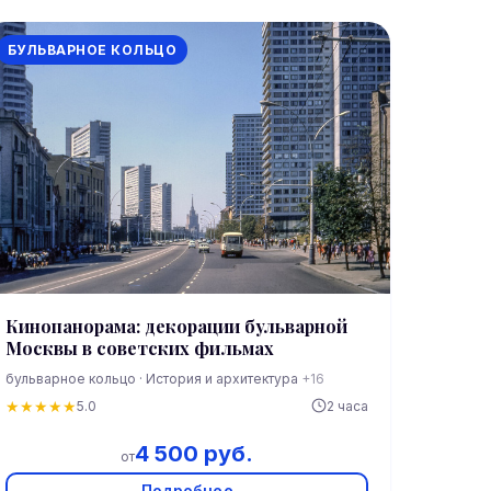
БУЛЬВАРНОЕ КОЛЬЦО
Кинопанорама: декорации бульварной
Москвы в советских фильмах
бульварное кольцо · История и архитектура
+16
★
★
★
★
★
5.0
2 часа
4 500 руб.
от
Подробнее