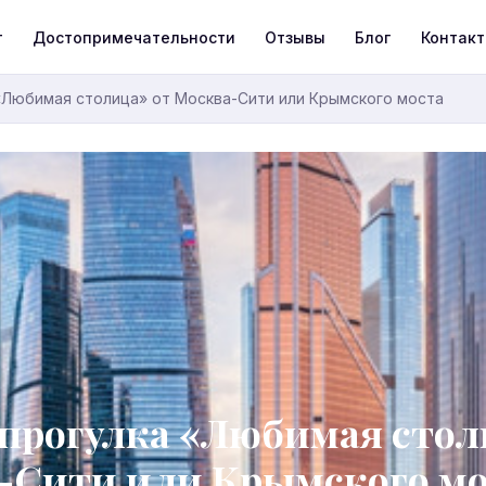
т
Достопримечательности
Отзывы
Блог
Контак
«Любимая столица» от Москва-Сити или Крымского моста
 прогулка «Любимая стол
-Сити или Крымского мо