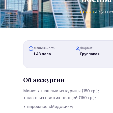
★
★
★
★
★
4.7
(203 о
Длительность
Формат
1.43 часа
Групповая
Об экскурсии
Меню: • шашлык из курицы (150 гр.);
• салат из свежих овощей (150 гр.);
• пирожное «Медовик»;