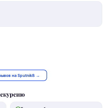
зывов на Sputnik8 →
кскурсию