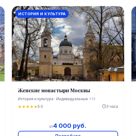
ИСТОРИЯ И КУЛЬТУРА
Женские монастыри Москвы
История и культура · Индивидуальные
+13
★
★
★
★
★
5.0
3 часа
4 000 руб.
от
Подробнее