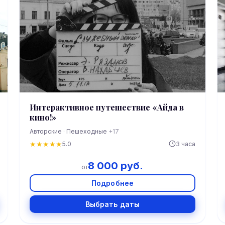
Интерактивное путешествие «Айда в
кино!»
Авторские · Пешеходные
+17
★
★
★
★
★
5.0
3 часа
8 000 руб.
от
Подробнее
Выбрать даты