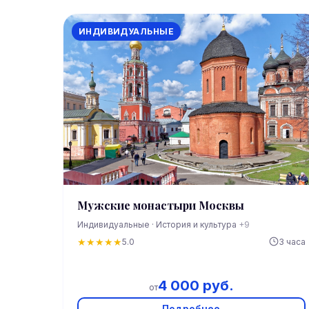
ИНДИВИДУАЛЬНЫЕ
Мужские монастыри Москвы
Индивидуальные · История и культура
+9
★
★
★
★
★
5.0
3 часа
4 000 руб.
от
Подробнее