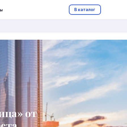
В каталог
ты
ица» от
ста