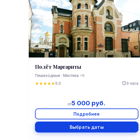
Полёт Маргариты
Пешеходные · Мистика
+8
★
★
★
★
★
5.0
3 часа
5 000 руб.
от
Подробнее
Выбрать даты