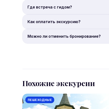
Цена от 800 руб. с человека. Бронируйте онла
Где встреча с гидом?
Место встречи: Причал «Крымский мост».
Как оплатить экскурсию?
Полная онлайн-оплата. Бронирование на сайте 
Можно ли отменить бронирование?
Условия отмены уточняйте на странице брони
отмену за 24 часа.
Похожие экскурсии
ПЕШЕХОДНЫЕ