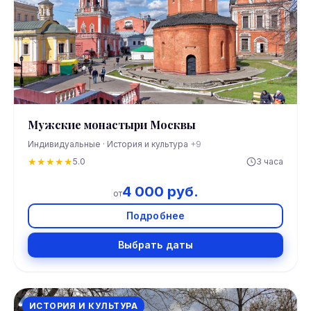
Мужские монастыри Москвы
Индивидуальные · История и культура
+9
★
★
★
★
★
5.0
3 часа
4 000 руб.
от
Подробнее
Выбрать даты
ИСТОРИЯ И КУЛЬТУРА