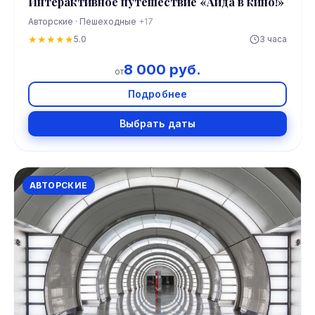
Интерактивное путешествие «Айда в кино!»
Авторские · Пешеходные
+17
★
★
★
★
★
5.0
3 часа
8 000 руб.
от
Подробнее
Выбрать даты
АВТОРСКИЕ