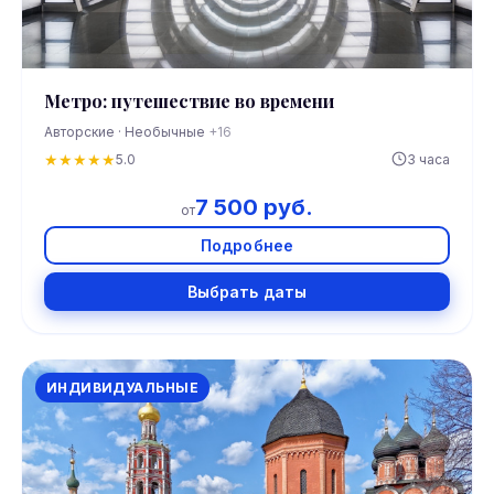
Метро: путешествие во времени
Авторские · Необычные
+16
★
★
★
★
★
5.0
3 часа
7 500 руб.
от
Подробнее
Выбрать даты
ИНДИВИДУАЛЬНЫЕ