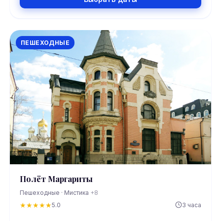
ПЕШЕХОДНЫЕ
Полёт Маргариты
Пешеходные · Мистика
+8
★
★
★
★
★
5.0
3 часа