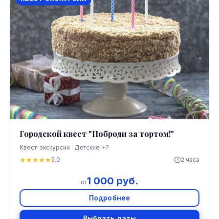
Городской квест "Поброди за тортом!"
Квест-экскурсии · Детские
+7
★
★
★
★
★
5.0
2 часа
1 000 руб.
от
Подробнее
Выбрать даты