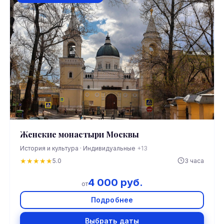
Женские монастыри Москвы
История и культура · Индивидуальные
+13
★
★
★
★
★
5.0
3 часа
4 000 руб.
от
Подробнее
Выбрать даты