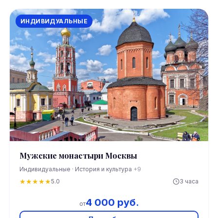
ИНДИВИДУАЛЬНЫЕ
Мужские монастыри Москвы
Индивидуальные · История и культура
+9
★
★
★
★
★
5.0
3 часа
4 000 руб.
от