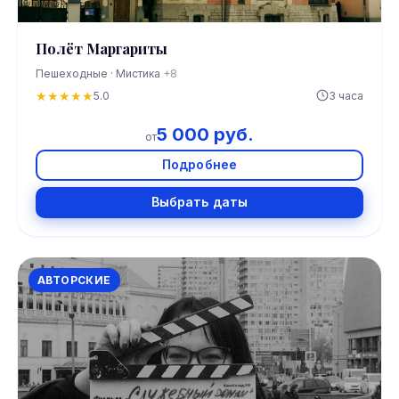
Полёт Маргариты
Пешеходные · Мистика
+8
★
★
★
★
★
5.0
3 часа
5 000 руб.
от
Подробнее
Выбрать даты
АВТОРСКИЕ