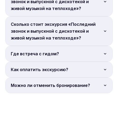
звонок и выпускной с дискотекой и
живой музыкой на теплоходе»?
Продолжительность: 3 часа.
Сколько стоит экскурсия «Последний
звонок и выпускной с дискотекой и
живой музыкой на теплоходе»?
Цена от 4 500 руб. с человека. Бронируйте онлайн.
Где встреча с гидом?
Место встречи: Причал Крымский мост.
Как оплатить экскурсию?
Полная онлайн-оплата. Бронирование на сайте
Можно ли отменить бронирование?
Sputnik8.
Условия отмены уточняйте на странице
бронирования Sputnik8. Большинство экскурсий
допускают отмену за 24 часа.