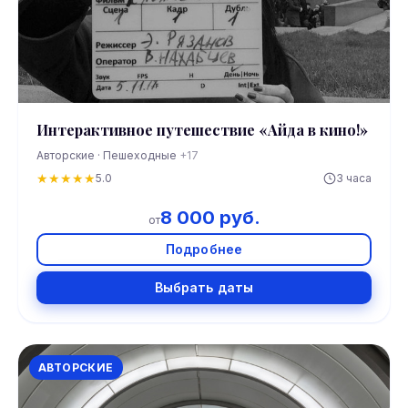
Интерактивное путешествие «Айда в кино!»
Авторские · Пешеходные
+17
★
★
★
★
★
5.0
3 часа
8 000 руб.
от
Подробнее
Выбрать даты
АВТОРСКИЕ