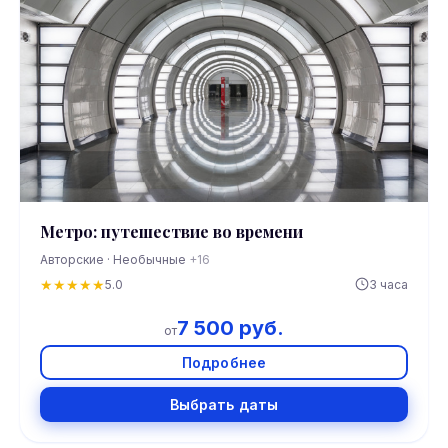
Метро: путешествие во времени
Авторские · Необычные
+16
★
★
★
★
★
5.0
3 часа
7 500 руб.
от
Подробнее
Выбрать даты