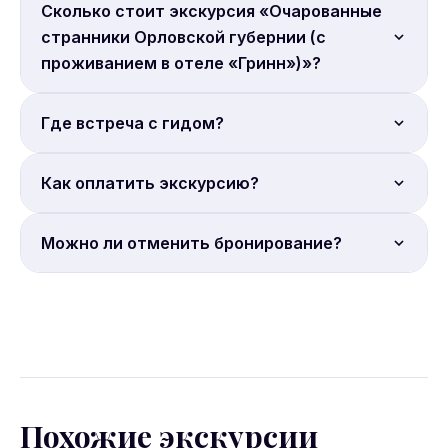
Продолжительность: 48 часов.
Сколько стоит экскурсия «Очарованные
странники Орловской губернии (с
проживанием в отеле «Гринн»)»?
Цена от 18 900 руб. с человека. Бронируйте
Где встреча с гидом?
онлайн.
Место встречи: Варшавское шоссе, 143А.
Как оплатить экскурсию?
Полная онлайн-оплата. Бронирование на сайте
Можно ли отменить бронирование?
Sputnik8.
Условия отмены уточняйте на странице
бронирования Sputnik8. Большинство экскурсий
допускают отмену за 24 часа.
Похожие экскурсии