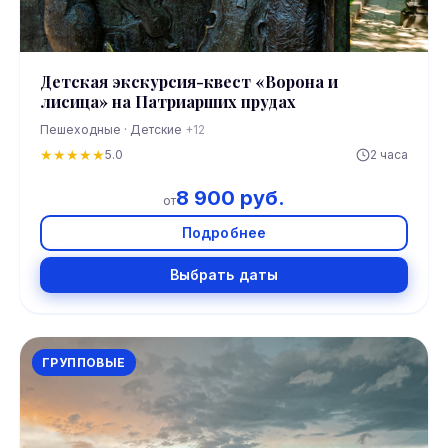
Детская экскурсия-квест «Ворона и
лисица» на Патриарших прудах
Пешеходные · Детские
+12
★
★
★
★
★
5.0
2 часа
8 900 руб.
от
Подробнее
Выбрать даты
ГРУППОВЫЕ