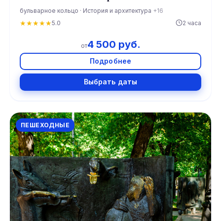
бульварное кольцо · История и архитектура
+16
★
★
★
★
★
5.0
2 часа
4 500 руб.
от
Подробнее
Выбрать даты
ПЕШЕХОДНЫЕ