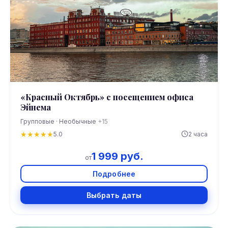
«Красный Октябрь» с посещением офиса
Эйнема
Групповые · Необычные
+15
★
★
★
★
★
5.0
2 часа
1 999 руб.
от
Подробнее
Выбрать даты