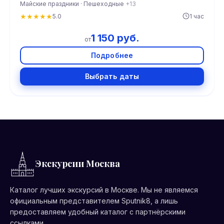
Майские праздники · Пешеходные
+13
★
★
★
★
★
5.0
1 час
1 150 руб.
от
Подробнее
Выбрать даты
Экскурсии Москва
Каталог лучших экскурсий в Москве. Мы не являемся
официальным представителем Sputnik8, а лишь
предоставляем удобный каталог с партнёрскими
ссылками.