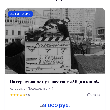
АВТОРСКИЕ
Интерактивное путешествие «Айда в кино!»
Авторские · Пешеходные
+17
★
★
★
★
★
5.0
3 часа
8 000 руб.
от