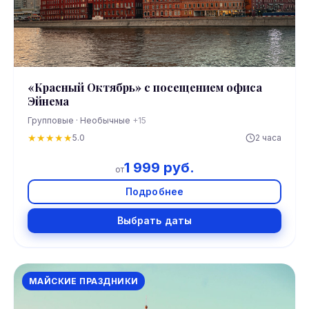
«Красный Октябрь» с посещением офиса
Эйнема
Групповые · Необычные
+15
★
★
★
★
★
5.0
2 часа
1 999 руб.
от
Подробнее
Выбрать даты
МАЙСКИЕ ПРАЗДНИКИ