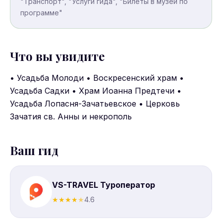
"Транспорт", "Услуги гида", "Билеты в музеи по
программе"
Что вы увидите
• Усадьба Молоди • Воскресенский храм •
Усадьба Садки • Храм Иоанна Предтечи •
Усадьба Лопасня-Зачатьевское • Церковь
Зачатия св. Анны и некрополь
Ваш гид
VS-TRAVEL Туроператор
★
★
★
★
★
4.6