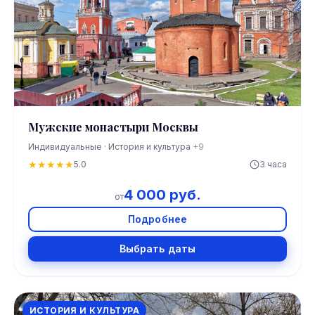
Мужские монастыри Москвы
Индивидуальные · История и культура
+9
★
★
★
★
★
5.0
3 часа
4 000 руб.
от
Подробнее
Выбрать даты
ИСТОРИЯ И КУЛЬТУРА