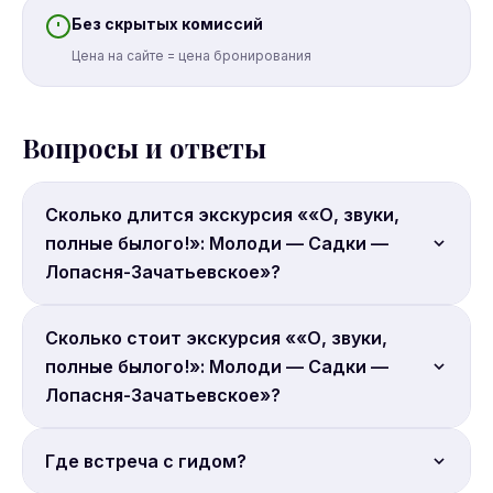
Без скрытых комиссий
Цена на сайте = цена бронирования
Вопросы и ответы
Сколько длится экскурсия ««О, звуки,
полные былого!»: Молоди — Садки —
Лопасня-Зачатьевское»?
Продолжительность: 9 часов.
Сколько стоит экскурсия ««О, звуки,
полные былого!»: Молоди — Садки —
Лопасня-Зачатьевское»?
Цена от 4 190 руб. с человека. Бронируйте онлайн.
Где встреча с гидом?