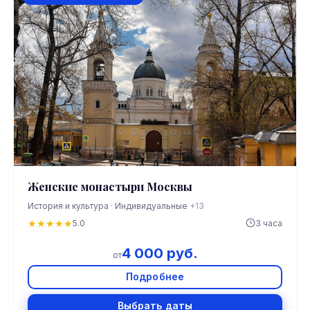
Женские монастыри Москвы
История и культура · Индивидуальные
+13
★
★
★
★
★
5.0
3 часа
4 000 руб.
от
Подробнее
Выбрать даты