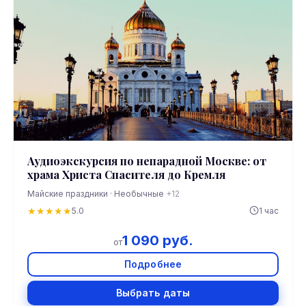
Аудиоэкскурсия по непарадной Москве: от
храма Христа Спасителя до Кремля
Майские праздники · Необычные
+12
★
★
★
★
★
5.0
1 час
1 090 руб.
от
Подробнее
Выбрать даты