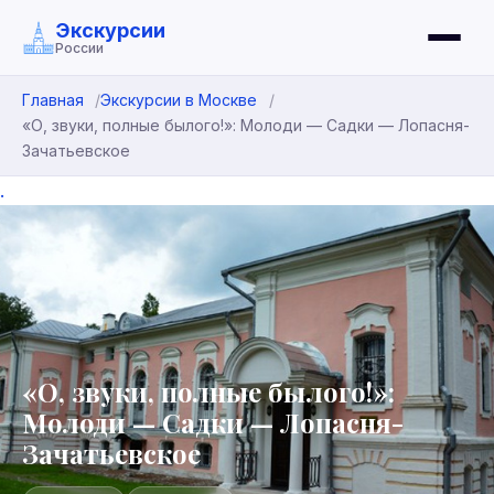
Экскурсии
России
Главная
Экскурсии в Москве
«О, звуки, полные былого!»: Молоди — Садки — Лопасня-
Зачатьевское
.
«О, звуки, полные былого!»:
Молоди — Садки — Лопасня-
Зачатьевское