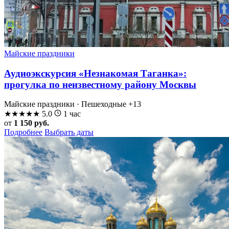
Майские праздники
Аудиоэкскурсия «Незнакомая Таганка»:
прогулка по неизвестному району Москвы
Майские праздники · Пешеходные
+13
★
★
★
★
★
5.0
1 час
от
1 150 руб.
Подробнее
Выбрать даты