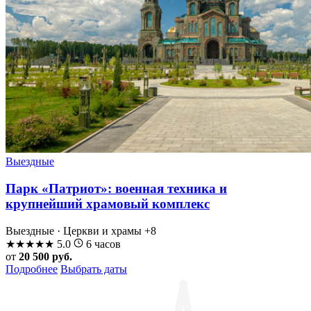
Выездные
Парк «Патриот»: военная техника и
крупнейший храмовый комплекс
Выездные · Церкви и храмы
+8
★
★
★
★
★
5.0
6 часов
от
20 500 руб.
Подробнее
Выбрать даты