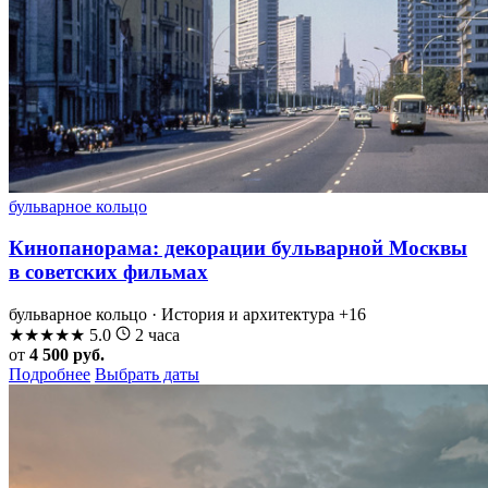
бульварное кольцо
Кинопанорама: декорации бульварной Москвы
в советских фильмах
бульварное кольцо · История и архитектура
+16
★
★
★
★
★
5.0
2 часа
от
4 500 руб.
Подробнее
Выбрать даты