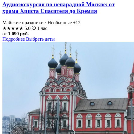
Аудиоэкскурсия по непарадной Москве: от
храма Христа Спасителя до Кремля
Майские праздники · Необычные
+12
★
★
★
★
★
5.0
1 час
от
1 090 руб.
Подробнее
Выбрать даты