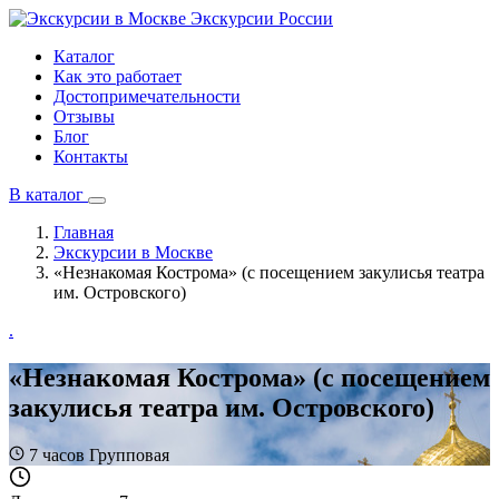
Экскурсии
России
Каталог
Как это работает
Достопримечательности
Отзывы
Блог
Контакты
В каталог
Главная
Экскурсии в Москве
«Незнакомая Кострома» (с посещением закулисья театра
им. Островского)
.
«Незнакомая Кострома» (с посещением
закулисья театра им. Островского)
7 часов
Групповая