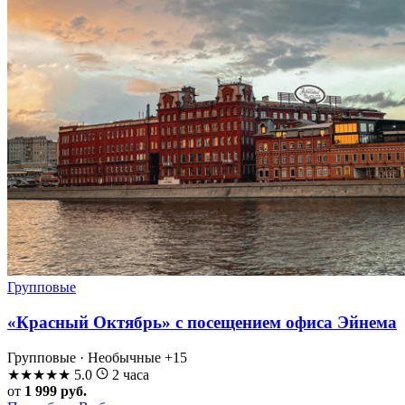
Групповые
«Красный Октябрь» с посещением офиса Эйнема
Групповые · Необычные
+15
★
★
★
★
★
5.0
2 часа
от
1 999 руб.