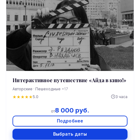
Интерактивное путешествие «Айда в кино!»
Авторские · Пешеходные
+17
★
★
★
★
★
5.0
3 часа
8 000 руб.
от
Подробнее
Выбрать даты