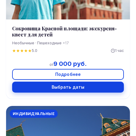
Сокровища Красной площади: экскурсия-
квест для детей
Необычные · Пешеходные
+17
★
★
★
★
★
5.0
1 час
9 000 руб.
от
Подробнее
Выбрать даты
ИНДИВИДУАЛЬНЫЕ