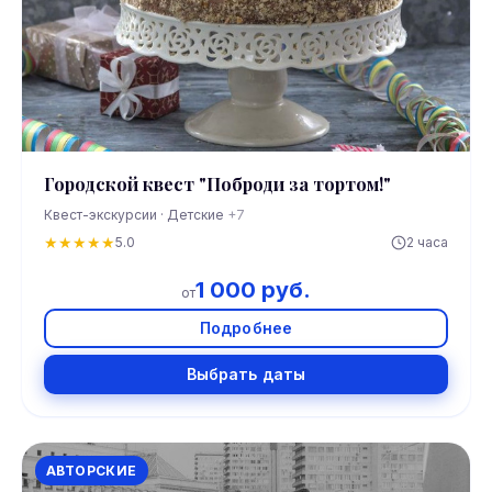
Городской квест "Поброди за тортом!"
Квест-экскурсии · Детские
+7
★
★
★
★
★
5.0
2 часа
1 000 руб.
от
Подробнее
Выбрать даты
АВТОРСКИЕ