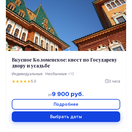
Вкусное Коломенское: квест по Государеву
двору и усадьбе
Индивидуальные · Необычные
+13
★
★
★
★
★
5.0
2 часа
9 900 руб.
от
Подробнее
Выбрать даты