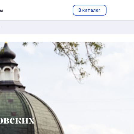
В каталог
ты
в
овских