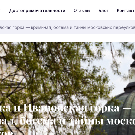
т
Достопримечательности
Отзывы
Блог
Контак
вская горка — криминал, богема и тайны московских переулко
ка и Ивановская горка —
ал, богема и тайны моск
ков