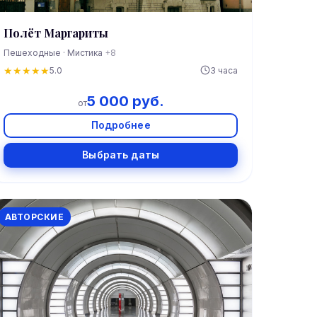
Полёт Маргариты
Пешеходные · Мистика
+8
★
★
★
★
★
5.0
3 часа
5 000 руб.
от
Подробнее
Выбрать даты
АВТОРСКИЕ