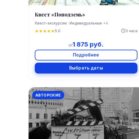
Квест «Поподземь»
Квест-экскурсии · Индивидуальные
+4
★
★
★
★
★
5.0
3 часа
1 875 руб.
от
Подробнее
Выбрать даты
АВТОРСКИЕ