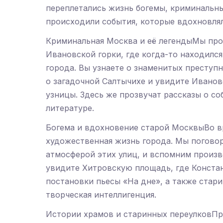
переплетались жизнь богемы, криминальны
происходили события, которые вдохновлял
Криминальная Москва и её легендыМы про
Ивановской горки, где когда-то находилс
города. Вы узнаете о знаменитых преступн
о загадочной Салтычихе и увидите Иванов
узницы. Здесь же прозвучат рассказы о с
литературе.
Богема и вдохновение старой МосквыВо вр
художественная жизнь города. Мы погово
атмосферой этих улиц, и вспомним произв
увидите Хитровскую площадь, где Конста
постановки пьесы «На дне», а также стар
творческая интеллигенция.
Истории храмов и старинных переулковПро