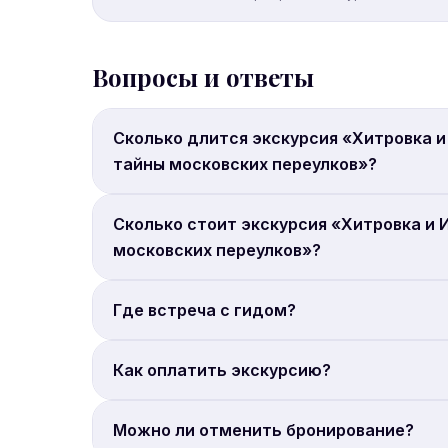
Вопросы и ответы
Сколько длится экскурсия «Хитровка и
тайны московских переулков»?
Продолжительность: 2 часа.
Сколько стоит экскурсия «Хитровка и 
московских переулков»?
Цена от 1 500 руб. с человека. Бронируйте онл
Где встреча с гидом?
Место встречи: Церковь Всех Святых, что на К
Как оплатить экскурсию?
Оплата гиду на месте. Бронирование на сайте S
Можно ли отменить бронирование?