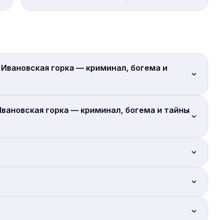
 Ивановская горка — криминал, богема и
Ивановская горка — криминал, богема и тайны
айн.
улишках.
putnik8.