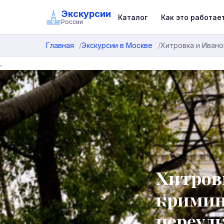
Экскурсии
Каталог
Как это работае
России
Главная
Экскурсии в Москве
Хитровка и Ивано
.
Хитров
кримин
переул