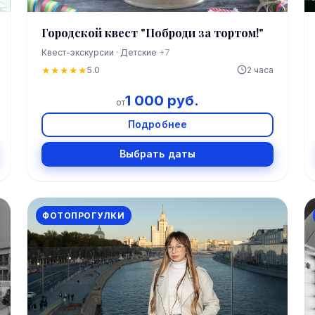
Городской квест "Поброди за тортом!"
Квест-экскурсии · Детские
+7
★
★
★
★
★
5.0
2 часа
1 000 руб.
от
Подробнее
Выбрать даты
ФОТОПРОГУЛКИ