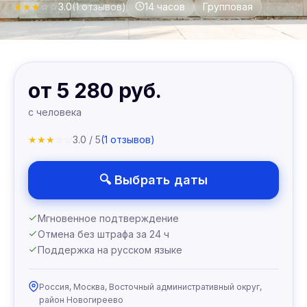
★
★
★
☆
☆
3.0
(1 отзывов)
14 часов
Групповая
от 5 280 руб.
с человека
★
★
★
☆
☆
3.0 / 5
(1 отзывов)
🔍 Выбрать даты
Мгновенное подтверждение
Отмена без штрафа за 24 ч
Поддержка на русском языке
Россия, Москва, Восточный административный округ,
район Новогиреево