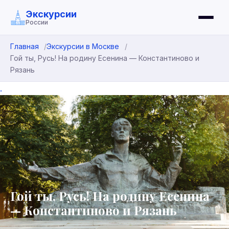
Экскурсии
России
Главная
Экскурсии в Москве
Гой ты, Русь! На родину Есенина — Константиново и
Рязань
.
Гой ты, Русь! На родину Есенина
— Константиново и Рязань