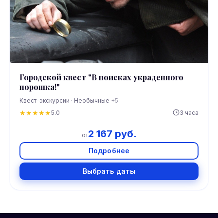
Городской квест "В поисках украденного
порошка!"
Квест-экскурсии · Необычные
+5
★
★
★
★
★
5.0
3 часа
2 167 руб.
от
Подробнее
Выбрать даты