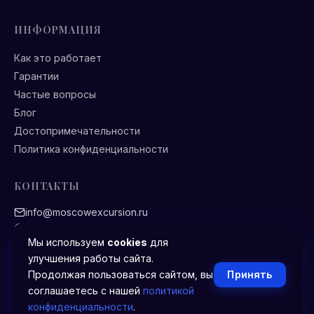
ИНФОРМАЦИЯ
Как это работает
Гарантии
Частые вопросы
Блог
Достопримечательности
Политика конфиденциальности
КОНТАКТЫ
info@moscowexcursion.ru
Ежедневно 9:00 — 21:00
Мы используем
cookies
для
улучшения работы сайта.
Принять
Продолжая пользоваться сайтом, вы
соглашаетесь с нашей
политикой
© 2026 Экскурсии в Москве. Все права защищены.
конфиденциальности
.
Сайт является информационным каталогом. Бронирование