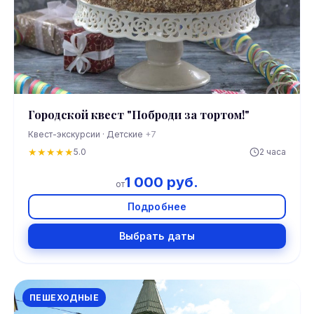
Городской квест "Поброди за тортом!"
Квест-экскурсии · Детские
+7
★
★
★
★
★
5.0
2 часа
1 000 руб.
от
Подробнее
Выбрать даты
ПЕШЕХОДНЫЕ