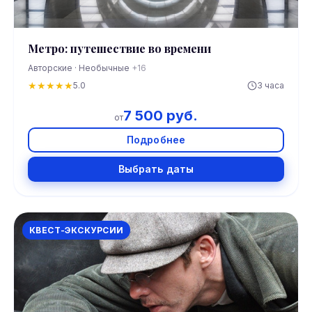
Метро: путешествие во времени
Авторские · Необычные
+16
★
★
★
★
★
5.0
3 часа
7 500 руб.
от
Подробнее
Выбрать даты
КВЕСТ-ЭКСКУРСИИ