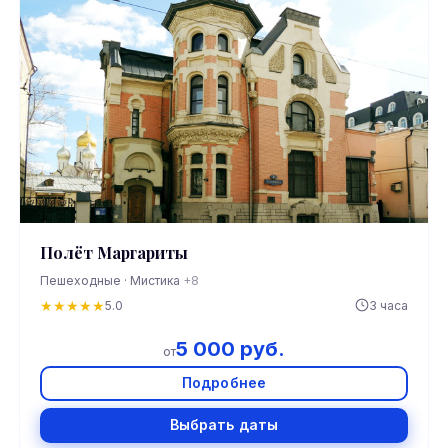
Полёт Маргариты
Пешеходные · Мистика
+8
★
★
★
★
★
5.0
3 часа
5 000 руб.
от
Подробнее
Выбрать даты