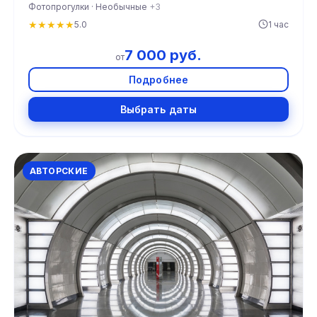
Фотопрогулки · Необычные
+3
★
★
★
★
★
5.0
1 час
7 000 руб.
от
Подробнее
Выбрать даты
АВТОРСКИЕ