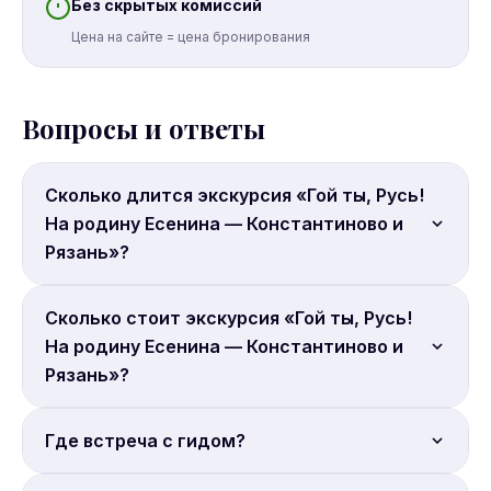
Без скрытых комиссий
Цена на сайте = цена бронирования
Вопросы и ответы
Сколько длится экскурсия «Гой ты, Русь!
На родину Есенина — Константиново и
Рязань»?
Продолжительность: 14 часов.
Сколько стоит экскурсия «Гой ты, Русь!
На родину Есенина — Константиново и
Рязань»?
Цена от 5 280 руб. с человека. Бронируйте онлайн.
Где встреча с гидом?