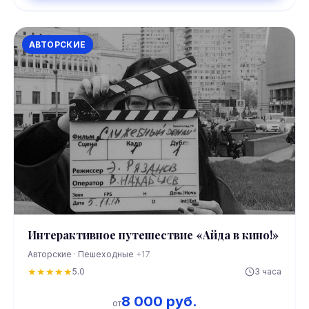
АВТОРСКИЕ
Интерактивное путешествие «Айда в кино!»
Авторские · Пешеходные
+17
★
★
★
★
★
5.0
3 часа
8 000 руб.
от