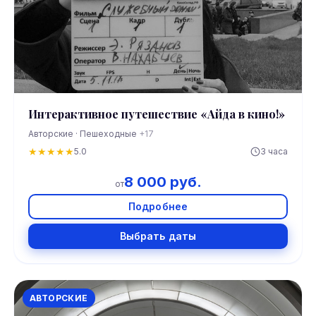
Интерактивное путешествие «Айда в кино!»
Авторские · Пешеходные
+17
★
★
★
★
★
5.0
3 часа
8 000 руб.
от
Подробнее
Выбрать даты
АВТОРСКИЕ