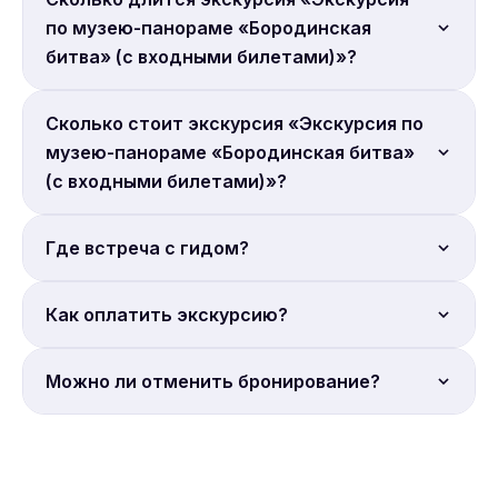
по музею-панораме «Бородинская
битва» (с входными билетами)»?
Продолжительность: 1.25 часа.
Сколько стоит экскурсия «Экскурсия по
музею-панораме «Бородинская битва»
(с входными билетами)»?
Цена от 3 600 руб. с человека. Бронируйте онлайн.
Где встреча с гидом?
Место встречи: Кутузовский проспект, 38с1.
Как оплатить экскурсию?
Полная онлайн-оплата. Бронирование на сайте
Можно ли отменить бронирование?
Sputnik8.
Условия отмены уточняйте на странице
бронирования Sputnik8. Большинство экскурсий
допускают отмену за 24 часа.