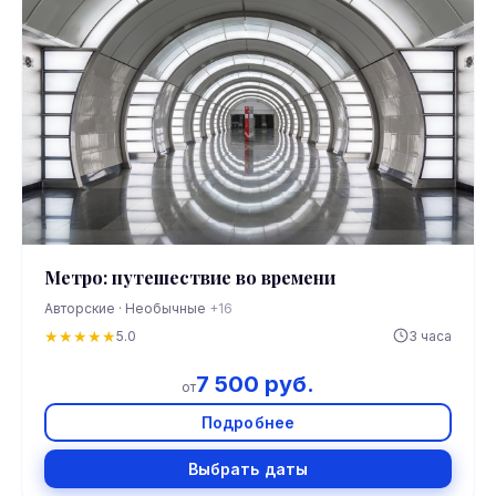
Метро: путешествие во времени
Авторские · Необычные
+16
★
★
★
★
★
5.0
3 часа
7 500 руб.
от
Подробнее
Выбрать даты