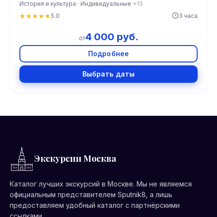
История и культура · Индивидуальные
+13
★
★
★
★
★
5.0
3 часа
4 000 руб.
от
Подробнее
Выбрать даты
Экскурсии Москва
Каталог лучших экскурсий в Москве. Мы не являемся
официальным представителем Sputnik8, а лишь
предоставляем удобный каталог с партнёрскими
ссылками.