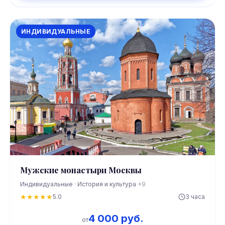
ИНДИВИДУАЛЬНЫЕ
Мужские монастыри Москвы
Индивидуальные · История и культура
+9
★
★
★
★
★
5.0
3 часа
4 000 руб.
от