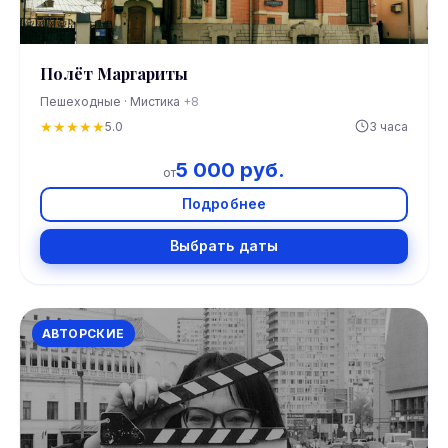
Полёт Маргариты
Пешеходные · Мистика
+8
★
★
★
★
★
5.0
3 часа
5 000 руб.
от
Подробнее
Выбрать даты
АВТОРСКИЕ