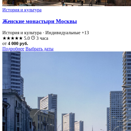
История и культура
Женские монастыри Москвы
История и культура · Индивидуальные
+13
★
★
★
★
★
5.0
3 часа
от
4 000 руб.
Подробнее
Выбрать даты