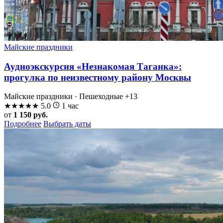
Майские праздники
Аудиоэкскурсия «Незнакомая Таганка»:
прогулка по неизвестному району Москвы
Майские праздники · Пешеходные
+13
★
★
★
★
★
5.0
1 час
от
1 150 руб.
Подробнее
Выбрать даты