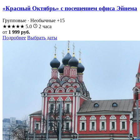
«Красный Октябрь» с посещением офиса Эйнема
Групповые · Необычные
+15
★
★
★
★
★
5.0
2 часа
от
1 999 руб.
Подробнее
Выбрать даты