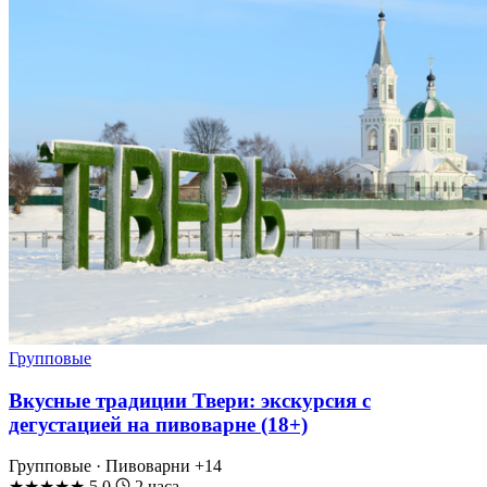
Групповые
Вкусные традиции Твери: экскурсия с
дегустацией на пивоварне (18+)
Групповые · Пивоварни
+14
★
★
★
★
★
5.0
2 часа