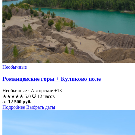
Необычные
Романцевские горы + Куликово поле
Необычные · Авторские
+13
★
★
★
★
★
5.0
12 часов
от
12 500 руб.
Подробнее
Выбрать даты